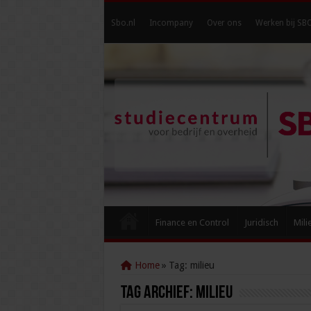
Sbo.nl
Incompany
Over ons
Werken bij SB
Finance en Control
Juridisch
Mili
Home
»
Tag:
milieu
Tag Archief:
milieu