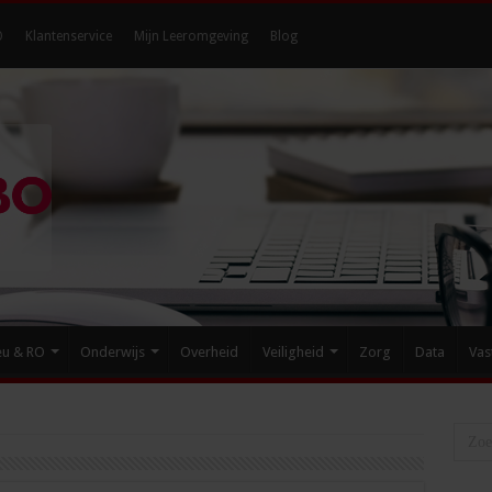
O
Klantenservice
Mijn Leeromgeving
Blog
eu & RO
Onderwijs
Overheid
Veiligheid
Zorg
Data
Vas