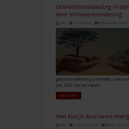
Gebiedsontwikkeling in sted
door klimaatverandering
sbo
1 mei 2024
Milieu & RO
,
Ruimte
gebiedsontwikkeling is duidelijk, maar 
jaar 2023 was het natste …
Lees verder »
Hoe kun je duurzame ener
sbo
1 februari 2024
Milieu
,
Milieu 