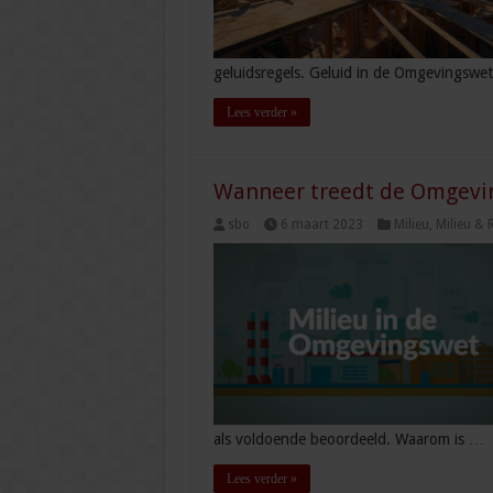
geluidsregels. Geluid in de Omgevingsw
Lees verder »
Wanneer treedt de Omgevin
sbo
6 maart 2023
Milieu
,
Milieu & 
als voldoende beoordeeld. Waarom is …
Lees verder »