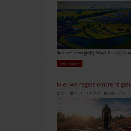
duurzame energie bij Bosch & van Rijn, 
Lees verder »
Nieuwe regels omtrent gel
sbo
18 januari 2024
Milieu & RO
,
V