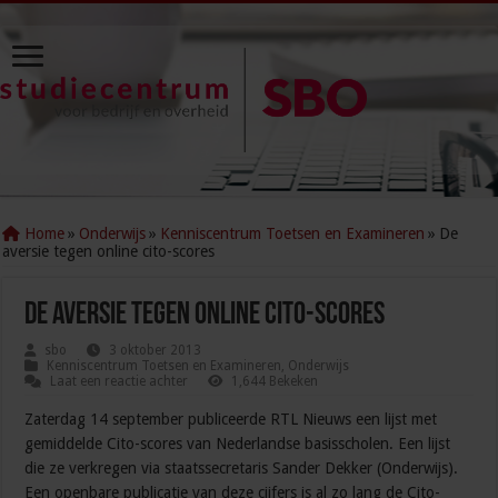
Home
»
Onderwijs
»
Kenniscentrum Toetsen en Examineren
»
De
aversie tegen online cito-scores
De aversie tegen online cito-scores
sbo
3 oktober 2013
Kenniscentrum Toetsen en Examineren
,
Onderwijs
Laat een reactie achter
1,644 Bekeken
Zaterdag 14 september publiceerde RTL Nieuws een lijst met
gemiddelde Cito-scores van Nederlandse basisscholen. Een lijst
die ze verkregen via staatssecretaris Sander Dekker (Onderwijs).
Een openbare publicatie van deze cijfers is al zo lang de Cito-