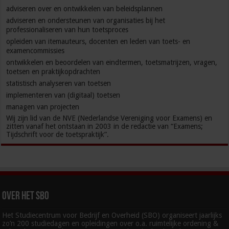
adviseren over en ontwikkelen van beleidsplannen
adviseren en ondersteunen van organisaties bij het
professionaliseren van hun toetsproces
opleiden van itemauteurs, docenten en leden van toets- en
examencommissies
ontwikkelen en beoordelen van eindtermen, toetsmatrijzen, vragen,
toetsen en praktijkopdrachten
statistisch analyseren van toetsen
implementeren van (digitaal) toetsen
managen van projecten
Wij zijn lid van de NVE (Nederlandse Vereniging voor Examens) en
zitten vanaf het ontstaan in 2003 in de redactie van “Examens;
Tijdschrift voor de toetspraktijk”.
Over het SBO
Het Studiecentrum voor Bedrijf en Overheid (SBO) organiseert jaarlijks
zo’n 200 studiedagen en opleidingen over o.a. ruimtelijke ordening &