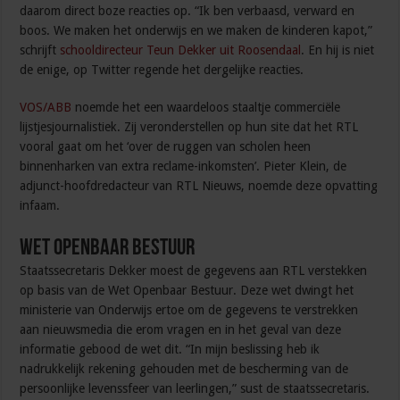
daarom direct boze reacties op. “Ik ben verbaasd, verward en
boos. We maken het onderwijs en we maken de kinderen kapot,”
schrijft
schooldirecteur Teun Dekker uit Roosendaal
. En hij is niet
de enige, op Twitter regende het dergelijke reacties.
VOS/ABB
noemde het een waardeloos staaltje commerciële
lijstjesjournalistiek. Zij veronderstellen op hun site dat het RTL
vooral gaat om het ‘over de ruggen van scholen heen
binnenharken van extra reclame-inkomsten’. Pieter Klein, de
adjunct-hoofdredacteur van RTL Nieuws, noemde deze opvatting
infaam.
Wet Openbaar bestuur
Staatssecretaris Dekker moest de gegevens aan RTL verstekken
op basis van de Wet Openbaar Bestuur. Deze wet dwingt het
ministerie van Onderwijs ertoe om de gegevens te verstrekken
aan nieuwsmedia die erom vragen en in het geval van deze
informatie gebood de wet dit. “In mijn beslissing heb ik
nadrukkelijk rekening gehouden met de bescherming van de
persoonlijke levenssfeer van leerlingen,” sust de staatssecretaris.