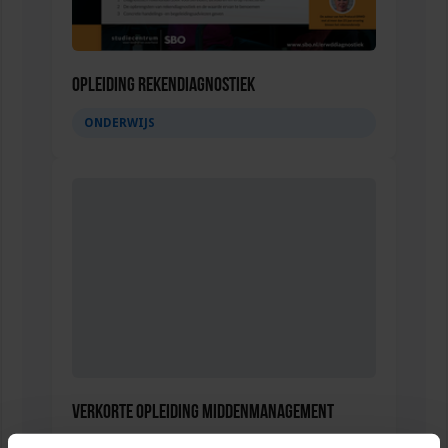
Opleiding Rekendiagnostiek
ONDERWIJS
Verkorte opleiding Middenmanagement