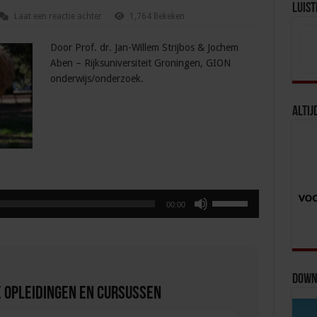
Luist
Laat een reactie achter
1,764 Bekeken
Door Prof. dr. Jan-Willem Strijbos & Jochem
Aben – Rijksuniversiteit Groningen, GION
onderwijs/onderzoek.
Altij
Gebruik
00:00
Omhoog/Omlaag
pijltoetsen
om
het
volume
Downl
 Opleidingen en Cursussen
te
verhogen