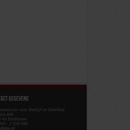
tact gegevens
iecentrum voor Bedrijf en Overheid
bus 845
 AV Eindhoven
 040 - 2 974 980
t@sbo.nl