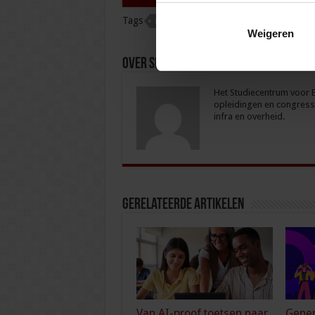
Tags
PODCAST
Weigeren
Over sbo
Het Studiecentrum voor Be
opleidingen en congresse
infra en overheid.
Gerelateerde Artikelen
Van AI-proof toetsen naar
Gener