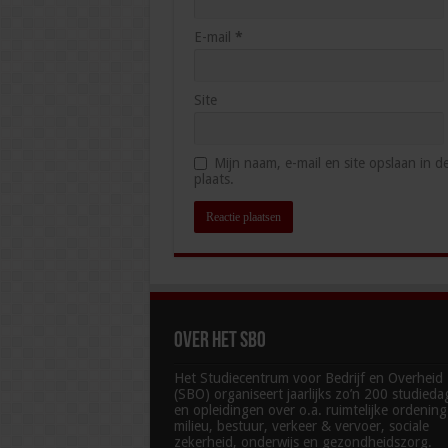
E-mail
*
Site
Mijn naam, e-mail en site opslaan in 
plaats.
Over het SBO
Het Studiecentrum voor Bedrijf en Overheid
(SBO) organiseert jaarlijks zo’n 200 studied
en opleidingen over o.a. ruimtelijke ordenin
milieu, bestuur, verkeer & vervoer, sociale
zekerheid, onderwijs en gezondheidszorg.