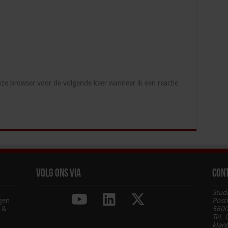
deze browser voor de volgende keer wanneer ik een reactie
Volg ons via
Con
Stud
agen
Post
g &
5600
Tel.
klan