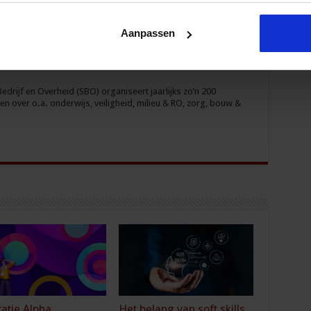
Aanpassen
drijf en Overheid (SBO) organiseert jaarlijks zo’n 200
n over o.a. onderwijs, veiligheid, milieu & RO, zorg, bouw &
atie Alpha
Het belang van soft skills