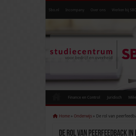
Sbo.nl
Incompany
Over ons
Werken bij SB
Finance en Control
Juridisch
Mili
Home
»
Onderwijs
»
De rol van peerfeedba
De rol van peerfeedback in