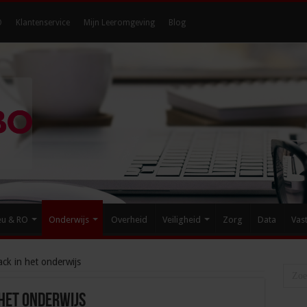
O
Klantenservice
Mijn Leeromgeving
Blog
eu & RO
Onderwijs
Overheid
Veiligheid
Zorg
Data
Vas
ck in het onderwijs
 het onderwijs