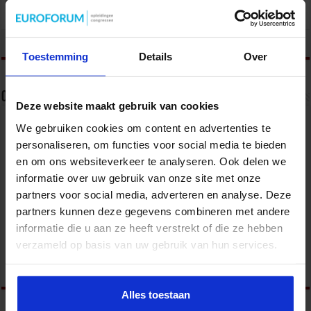
tweet
Toestemming
Details
Over
Over Karen van Kooten
Deze website maakt gebruik van cookies
Karen van Kooten werkt als leerkracht,
We gebruiken cookies om content en advertenties te
orthopedagoog en trainer en kent het onderwijs
personaliseren, om functies voor social media te bieden
van binnen en van buiten. Karen geeft trainingen en
en om ons websiteverkeer te analyseren. Ook delen we
begeleidt leerkrachten, intern begeleiders en
directeuren van scholen in het (speciaal)
informatie over uw gebruik van onze site met onze
basisonderwijs rond gedragsproblemen. Zij
partners voor social media, adverteren en analyse. Deze
streeft ernaar haar trainingen zo effectief mogelijk te laten zijn: wat
op een studiedag wordt gedaan moet de dag erna ook toe te passen
partners kunnen deze gegevens combineren met andere
zijn in een klas met 30 leerlingen. Daarnaast werkt Karen als
informatie die u aan ze heeft verstrekt of die ze hebben
redactielid bij JSW, het vakblad voor leerkrachten in het
basisonderwijs en Pabo-studenten.
verzameld op basis van uw gebruik van hun services.
Alles toestaan