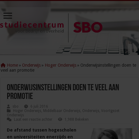
Home
»
Onderwijs
»
Hoger Onderwijs
»
Onderwijsinstellingen doen te
veel aan promotie
Onderwijsinstellingen doen te veel aan
promotie
sbo
6 juli 2016
Hoger Onderwijs
,
Middelbaar Onderwijs
,
Onderwijs
,
Voortgezet
Onderwijs
Laat een reactie achter
1,988 Bekeken
De afstand tussen hogescholen
en universiteiten enerzijds en