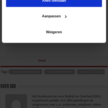
Alles toestaan
Aanpassen
Verkorte opleiding voor de Intern Begeleider
ONDERWIJS
Weigeren
tweet
Tags
ONDERWIJSMARKETING
STUDENTENWERVING
THE NEXT STUDENT
Over sbo
Het Studiecentrum voor Bedrijf en Overheid (SBO)
organiseert jaarlijks zo’n 200 opleidingen en
congressen over o.a. onderwijs, veiligheid, milieu