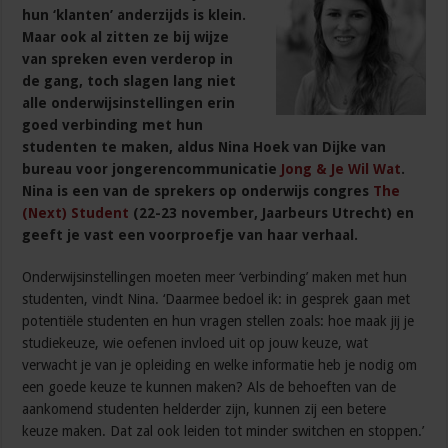
hun ‘klanten’ anderzijds is klein.
Maar ook al zitten ze bij wijze
van spreken even verderop in
de gang, toch slagen lang niet
alle onderwijsinstellingen erin
goed verbinding met hun
studenten te maken, aldus Nina Hoek van Dijke van
bureau voor jongerencommunicatie
Jong & Je Wil Wat
.
Nina is een van de sprekers op onderwijs congres
The
(Next) Student
(22-23 november, Jaarbeurs Utrecht) en
geeft je vast een voorproefje van haar verhaal.
Onderwijsinstellingen moeten meer ‘verbinding’ maken met hun
studenten, vindt Nina. ‘Daarmee bedoel ik: in gesprek gaan met
potentiële studenten en hun vragen stellen zoals: hoe maak jij je
studiekeuze, wie oefenen invloed uit op jouw keuze, wat
verwacht je van je opleiding en welke informatie heb je nodig om
een goede keuze te kunnen maken? Als de behoeften van de
aankomend studenten helderder zijn, kunnen zij een betere
keuze maken. Dat zal ook leiden tot minder switchen en stoppen.’