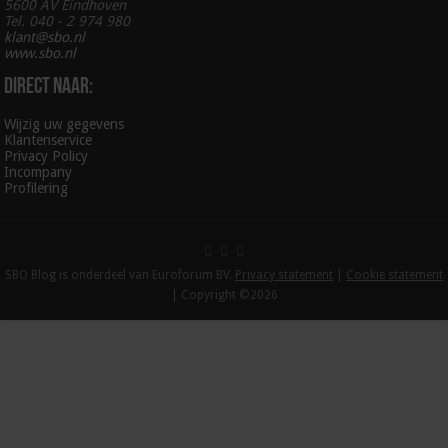
5600 AV Eindhoven
Tel. 040 - 2 974 980
klant@sbo.nl
www.sbo.nl
Direct naar:
Wijzig uw gegevens
Klantenservice
Privacy Policy
Incompany
Profilering
SBO Blog is onderdeel van Euroforum BV.
Privacy statement
|
Cookie statement
| Copyright ©2026