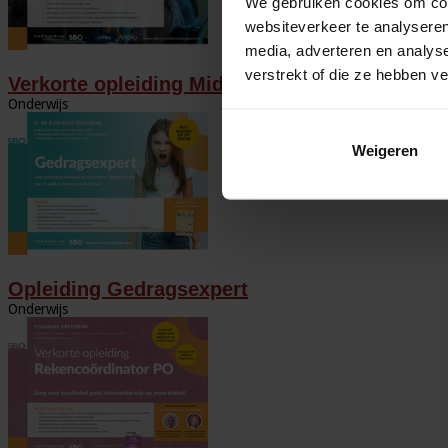
We gebruiken cookies om cont
websiteverkeer te analyseren
media, adverteren en analys
verstrekt of die ze hebben v
Verkorte opleiding Middenmanagement
Onderwijs
Weigeren
Opleiding Gedragsexpert
Onderwijs