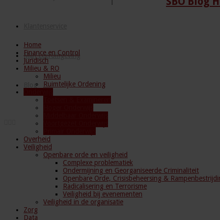
SBO Blog H
Klantenservice
Home
Finance en Control
Mijn Leeromgeving
Juridisch
Milieu & RO
Milieu
Ruimtelijke Ordening
Blog
Onderwijs
Toetsen & Examineren
Hoger Onderwijs
Middelbaar Onderwijs
Voortgezet Onderwijs
Primair Onderwijs
Overheid
Veiligheid
Openbare orde en veiligheid
Complexe problematiek
Ondermijning en Georganiseerde Criminaliteit
Openbare Orde, Crisisbeheersing & Rampenbestrijdi
Radicalisering en Terrorisme
Veiligheid bij evenementen
Veiligheid in de organisatie
Zorg
Data