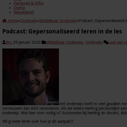
Vastgoed & Infra
Overig
Nieuwsbrief
Home
»
Onderwijs
»
Middelbaar Onderwijs
»
Podcast: Gepersonaliseerd le
Podcast: Gepersonaliseerd leren in de les
sbo
29 januari 2020
Middelbaar Onderwijs
,
Onderwijs
Laat een r
Het onderwijs heeft in veel gevallen n
vernieuwen dan écht veranderen. Als we iedere leerling persoonlijke aa
onderwijs. Wat hier voor nodig is? Autonomie bij leerling én docent, di
Wil jij meer leren over hoe je dit aanpakt?