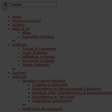
Home
Finance en Control
Juridisch
Milieu & RO
Milieu
Ruimtelijke Ordening
Onderwijs
Toetsen & Examineren
Hoger Onderwijs
Middelbaar Onderwijs
Voortgezet Onderwijs
Primair Onderwijs
Overheid
Veiligheid
Openbare orde en veiligheid
Complexe problematiek
Ondermijning en Georganiseerde Criminaliteit
Openbare Orde, Crisisbeheersing & Rampenbestrijdi
Radicalisering en Terrorisme
Veiligheid bij evenementen
Veiligheid in de organisatie