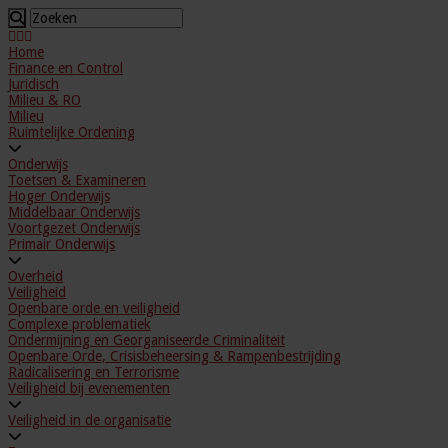
Home
Finance en Control
Juridisch
Milieu & RO
Milieu
Ruimtelijke Ordening
Onderwijs
Toetsen & Examineren
Hoger Onderwijs
Middelbaar Onderwijs
Voortgezet Onderwijs
Primair Onderwijs
Overheid
Veiligheid
Openbare orde en veiligheid
Complexe problematiek
Ondermijning en Georganiseerde Criminaliteit
Openbare Orde, Crisisbeheersing & Rampenbestrijding
Radicalisering en Terrorisme
Veiligheid bij evenementen
Veiligheid in de organisatie