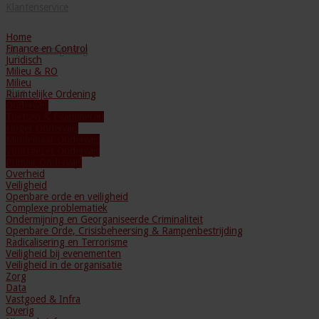
Klantenservice
Home
Finance en Control
Mijn Leeromgeving
Juridisch
Milieu & RO
Milieu
Blog
Ruimtelijke Ordening
Onderwijs
Toetsen & Examineren
Hoger Onderwijs
Middelbaar Onderwijs
Voortgezet Onderwijs
Primair Onderwijs
Overheid
Veiligheid
Openbare orde en veiligheid
Complexe problematiek
Ondermijning en Georganiseerde Criminaliteit
Openbare Orde, Crisisbeheersing & Rampenbestrijding
Radicalisering en Terrorisme
Veiligheid bij evenementen
Veiligheid in de organisatie
Zorg
Data
Vastgoed & Infra
Overig