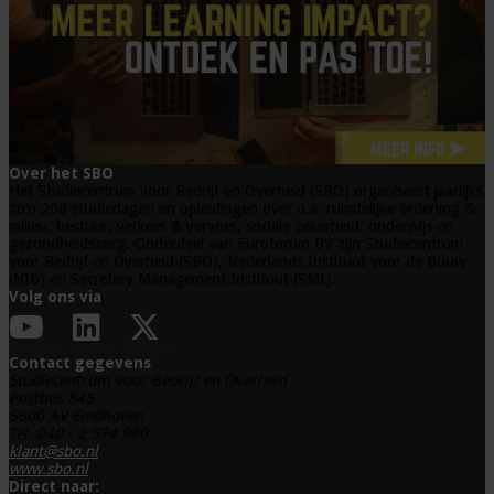
Over het SBO
Het Studiecentrum voor Bedrijf en Overheid (SBO) organiseert jaarlijks
zo’n 200 studiedagen en opleidingen over o.a. ruimtelijke ordening &
milieu, bestuur, verkeer & vervoer, sociale zekerheid, onderwijs en
gezondheidszorg. Onderdeel van Euroforum BV zijn Studiecentrum
voor Bedrijf en Overheid (SBO), Nederlands Instituut voor de Bouw
(NIB) en Secretary Management Instituut (SMI).
Volg ons via
Contact gegevens
Studiecentrum voor Bedrijf en Overheid
Postbus 845
5600 AV Eindhoven
Tel. 040 - 2 974 980
klant@sbo.nl
www.sbo.nl
Direct naar: