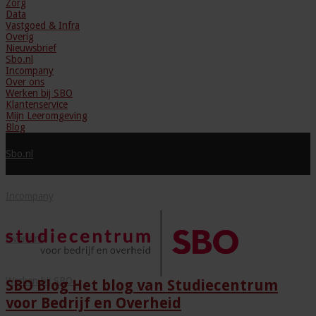
Zorg
Data
Vastgoed & Infra
Overig
Nieuwsbrief
Sbo.nl
Incompany
Over ons
Werken bij SBO
Klantenservice
Mijn Leeromgeving
Blog
Sbo.nl
Incompany
Over ons
Werken bij SBO
SBO Blog Het blog van Studiecentrum
voor Bedrijf en Overheid