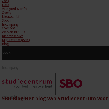
Zorg
Data
Vastgoed & Infra
Overig
Nieuwsbrief
Sbo.nl
Incompany
Over ons
Werken bij SBO
Klantenservice
Mijn Leeromgeving
Blog
Sbo.nl
Incompany
Over ons
Werken bij SBO
SBO Blog Het blog van Studiecentrum voor 