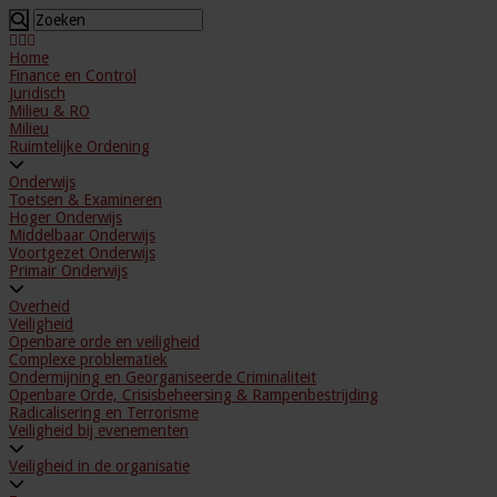
Home
Finance en Control
Juridisch
Milieu & RO
Milieu
Ruimtelijke Ordening
Onderwijs
Toetsen & Examineren
Hoger Onderwijs
Middelbaar Onderwijs
Voortgezet Onderwijs
Primair Onderwijs
Overheid
Veiligheid
Openbare orde en veiligheid
Complexe problematiek
Ondermijning en Georganiseerde Criminaliteit
Openbare Orde, Crisisbeheersing & Rampenbestrijding
Radicalisering en Terrorisme
Veiligheid bij evenementen
Veiligheid in de organisatie