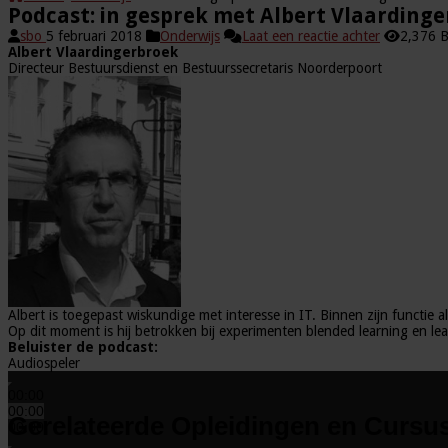
Podcast: in gesprek met Albert Vlaarding
sbo
5 februari 2018
Onderwijs
Laat een reactie achter
2,376 
Albert Vlaardingerbroek
Directeur Bestuursdienst en Bestuurssecretaris Noorderpoort
Albert is toegepast wiskundige met interesse in IT. Binnen zijn functie a
Op dit moment is hij betrokken bij experimenten blended learning en lea
Beluister de podcast:
Audiospeler
00:00
00:00
Gerelateerde Opleidingen en Cursu
00:00