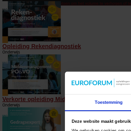
Gebruik Omhoog/Omlaag pijltoetsen om het volume te verhogen of te
Opleiding Rekendiagnostiek
Onderwijs
Verkorte opleiding Middenmanagement
Toestemming
Onderwijs
Deze website maakt gebruik
We gebruiken cookies om cont