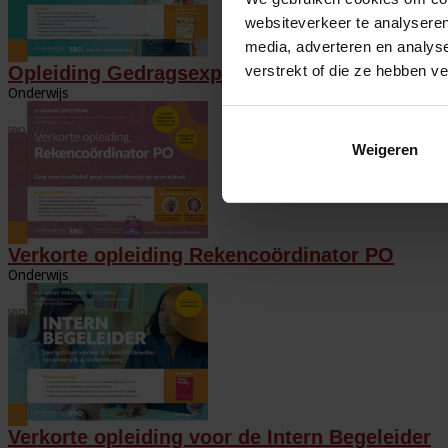
websiteverkeer te analyseren
media, adverteren en analys
verstrekt of die ze hebben v
Opleiding Gedragsexpert
Onderwijs
Weigeren
Verkorte opleiding Rekencoördinator PO
Onderwijs
Verkorte opleiding voor de Intern Begeleider