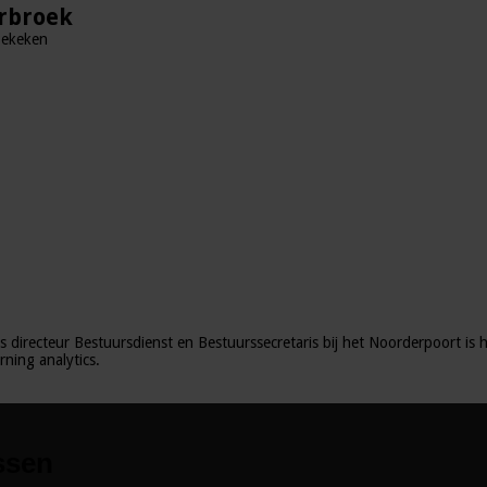
erbroek
Bekeken
ls directeur Bestuursdienst en Bestuurssecretaris bij het Noorderpoort is h
rning analytics.
ssen