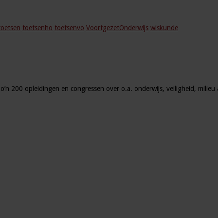
toetsen
toetsenho
toetsenvo
VoortgezetOnderwijs
wiskunde
zo’n 200 opleidingen en congressen over o.a. onderwijs, veiligheid, milie