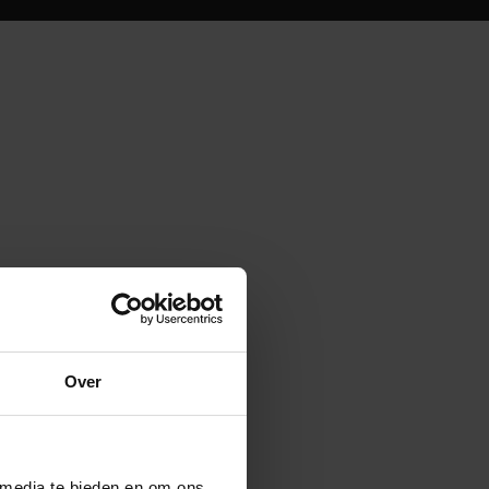
Over
 media te bieden en om ons