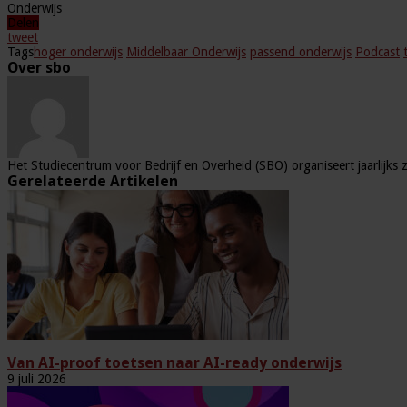
Onderwijs
Delen
tweet
Tags
hoger onderwijs
Middelbaar Onderwijs
passend onderwijs
Podcast
Over sbo
Het Studiecentrum voor Bedrijf en Overheid (SBO) organiseert jaarlijks 
Gerelateerde Artikelen
Van AI-proof toetsen naar AI-ready onderwijs
9 juli 2026