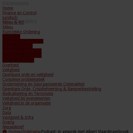
Klantenservice
Home
Finance en Control
Juridisch
Mijn Leeromgeving
Milieu & RO
Milieu
Ruimtelijke Ordening
Onderwijs
Blog
Toetsen & Examineren
Hoger Onderwijs
Middelbaar Onderwijs
Voortgezet Onderwijs
Primair Onderwijs
Overheid
Veiligheid
Openbare orde en veiligheid
Complexe problematiek
Ondermijning en Georganiseerde Criminaliteit
Openbare Orde, Crisisbeheersing & Rampenbestrijding
Radicalisering en Terrorisme
Veiligheid bij evenementen
Veiligheid in de organisatie
Zorg
Data
Vastgoed & Infra
Overig
Nieuwsbrief
Home
»
Onderwijs
»
Podcast: in gesprek met Albert Vlaardingerbroek