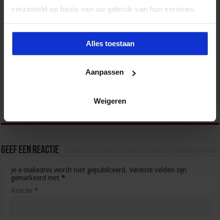
verzameld op basis van uw gebruik van hun services.
Alles toestaan
Aanpassen
Het belang van soft skills bij een controlfunctie in het
onderwijs
Weigeren
27 januari 2026
Geef een reactie
Je e-mailadres wordt niet gepubliceerd.
Vereiste velden zijn
gemarkeerd met
*
Reactie
*