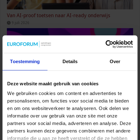
Van AI-proof toetsen naar AI-ready onderwijs
9 juli 2026
Toestemming
Details
Over
Deze website maakt gebruik van cookies
We gebruiken cookies om content en advertenties te
personaliseren, om functies voor social media te bieden
Generatie Alpha voorbereiden op onzekerheid: wat
vraagt dat van het onderwijs?
en om ons websiteverkeer te analyseren. Ook delen we
16 juni 2026
informatie over uw gebruik van onze site met onze
partners voor social media, adverteren en analyse. Deze
partners kunnen deze gegevens combineren met andere
informatie die u aan ze heeft verstrekt of die ze hebben