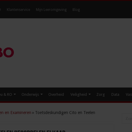
O
Klantenservice
Mijn Leeromgeving
Blog
eu & RO
Onderwijs
Overheid
Veiligheid
Zorg
Data
Vas
en en Examineren
»
Toetsdeskundigen Cito en Teelen