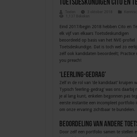
Toetsdeskundigen Cito en T
Teelen
3 oktober 2018
Kennisc
1,137 Bekeken
Eind 2017/begin 2018 hebben Cito en Te
elk vijf van elkaars Toetsdeskundigen
beoordeeld op basis van het NVE-profiel
Toetsdeskundige. Dat is toch wel zo eerlijk
zelf ook kandidaten beoordeelt; Practice
you preach!
‘Leerling-gedrag’
Zelf in de rol van ‘de kandidaat’ kruipe
Typisch ‘leerling-gedrag’ was ons daarbij
je al lang kunt, enkelen begonnen pas te
eerste instantie een incompleet portfoli
om onze ervaring zichtbaar te bundelen.
Beoordeling van andere Toe
Door zelf een portfolio samen te stellen