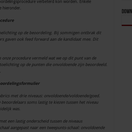
oordelingsprocedure verbeterd kon worden. Enkele
e hieronder.
Down
ocedure
oelichting op de beoordeling. Bij sommigen ontbrak dit
ars gaven ook feed forward aan de kandidaat mee. Dit
n onze procedure vermeld wat we op dit punt van de
oelichting op de punten die onvoldoende zijn beoordeeld.
.
oordelingsformulier
ubrics met drie niveaus: onvoldoende/voldoende/goed.
 beoordelaars soms lastig te kiezen tussen het niveau
delijk was.
 met een lastig onderscheid tussen de niveaus
haal aangepast naar een tweepunts-schaal: onvoldoende