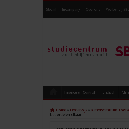
Sbo.nl
Incompany
Over ons
Werken bij SB
Finance en Control
Juridisch
Mili
Home
»
Onderwijs
»
Kenniscentrum Toets
beoordelen elkaar