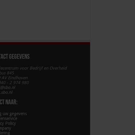
tact gegevens
iecentrum voor Bedrijf en Overheid
bus 845
 AV Eindhoven
 040 - 2 974 980
t@sbo.nl
sbo.nl
ct naar:
ig uw gegevens
tenservice
cy Policy
mpany
lering