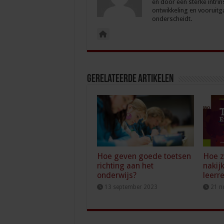
en door een sterke intrin
ontwikkeling en vooruitg
onderscheidt.
Gerelateerde Artikelen
Hoe geven goede toetsen
Hoe z
richting aan het
nakij
onderwijs?
leerr
13 september 2023
21 n