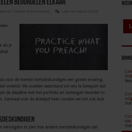
eelen beoordelen elkaar
Nieu
entrum Toetsen en Examineren
Laat een reactie achter
elen
 als je
 what
Binne
Con
Ond
n was voor de meeste toetsdeskundigen een goede ervaring.
Nie
 niet vreemd. We voelden weerstand om iets te bewijzen dat
gen de deadline met het portfolio en sommigen leverden in
Cur
vol
o in. Eenmaal over de drempel heen vonden we het ook leuk
Sta
Cur
tsdeskundigen
van
Sta
 en vervolgens te zien hoe andere toetsdeskundigen dat