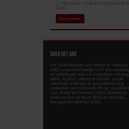
Mijn naam, e-mail en site opslaan in 
plaats.
Over het SBO
Het Studiecentrum voor Bedrijf en Overheid
(SBO) organiseert jaarlijks zo’n 200 studied
en opleidingen over o.a. ruimtelijke ordenin
milieu, bestuur, verkeer & vervoer, sociale
zekerheid, onderwijs en gezondheidszorg.
Onderdeel van Euroforum BV zijn Studiecen
voor Bedrijf en Overheid (SBO), Nederlands
Instituut voor de Bouw (NIB) en Secretary
Management Instituut (SMI).