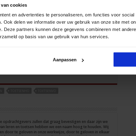
 van cookies
ent en advertenties te personaliseren, om functies voor social
. Ook delen we informatie over uw gebruik van onze site met on
rdelingsprocedure en beoordelingsformulier geeft eenheid
ten van beide organisaties te bundelen, wordt het aantal
e. Deze partners kunnen deze gegevens combineren met andere i
k beter gefundeerd. Cito en Teelen willen deze
erzameld op basis van uw gebruik van hun services.
.
 geleerd, maar het resultaat mag er zijn: Uiteindelijk zijn
Aanpassen
t NVE-register!
EN
TOETSENHO
TOETSENVO
e opdrachtgevers zullen dat graag bevestigen en daar zijn we
 van leren en toetsen hebben we een naam hoog te houden. Wij
en door te geloven in onze werkwijze, door te geloven in elkaar