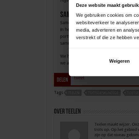
regelgeving.
Deze website maakt gebruik
Samen bereik je meer!
We gebruiken cookies om cont
websiteverkeer te analyseren
Samen werken aan en met eenzelfde beoo
in het werkveld. Door beoordelingsresulta
media, adverteren en analys
portfolio’s hoger en zijn aanpassingen oo
verstrekt of die ze hebben v
samenwerking dan ook zeker voortzetten
We hebben moeten werken, we hebben ervan
Weigeren
we alle 10 geslaagd en ingeschreven in he
tweet
Delen
Tags
TEELEN
TOETSDESKUNDIGE
TOETS
Over Teelen
Teelen maakt wijzer. Onz
trots op. Op het gebied
zijn op dat niveau gekom