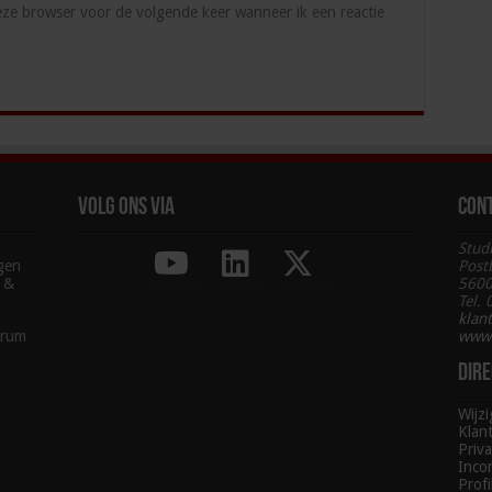
deze browser voor de volgende keer wanneer ik een reactie
Volg ons via
Con
Stud
agen
Post
g &
5600
Tel.
klan
trum
www.
Dire
Wijz
Klan
Priva
Inco
Profi