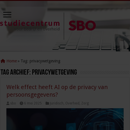
Home
»
Tag:
privacywetgeving
Tag Archief:
privacywetgeving
Welk effect heeft AI op de privacy van
persoonsgegevens?
sbo
6 mei 2025
Juridisch
,
Overheid
,
Zorg