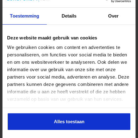
Toestemming
Details
Over
Deze website maakt gebruik van cookies
Uitvoeringsorganisaties van overheidstaken stuiten regelmatig op
obstakels door privacywetgeving, bijvoorbeeld in de zorg. De
We gebruiken cookies om content en advertenties te
Rekenkamer controleert de uitgaven en inkomsten van de
personaliseren, om functies voor social media te bieden
Rijksoverheid en gaf voorbeelden waarbij privacywetgeving
en om ons websiteverkeer te analyseren. Ook delen we
nadelig uitpakt voor burgers. Je denk aan mensen die onder het
informatie over uw gebruik van onze site met onze
bestaansminimum leven en niet wisten van hun recht op
partners voor social media, adverteren en analyse. Deze
aanvullende uitkeringen, of aan zorgfraudeurs die ongestraft
partners kunnen deze gegevens combineren met andere
doorgaan met hun praktijken en …
informatie die u aan ze heeft verstrekt of die ze hebben
Lees verder »
verzameld op basis van uw gebruik van hun services.
Vijf tips om de AVG beter na te leven
Alles toestaan
middels het verwerkingsregister
sbo
18 oktober 2022
Juridisch
,
Overheid