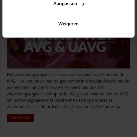
Aanpassen
Weigeren
Het verwerkingsregister is een van de verplichtingen binnen de
AVG. Het merendeel van de gemeentes in Nederland werkt niet in
overeenstemming met de AVG en heeft dan ook het
verwerkingsregister niet op orde. Wil jij leren werken met de AVG
om persoonsgegevens te beschermen en hoge boetes te
voorkomen? Lees dit artikel met vijf tips om de AVG beter na …
Lees verder »