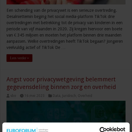
Een schending van de privacywet is een serieuze overtreding.
Desalniettemin beging het social media-platform TikTok drie
overtredingen met betrekking tot de privacy van kinderen in een
periode van vijf maanden in 2020. Zij kregen hiervoor een boete
van € 345 miljoen en moeten het platform binnen drie maanden
aanpassen. Welke overtredingen heeft TikTok begaan? Jongeren
veelvuldig actief of TikTok De …
Lees verder »
Angst voor privacywetgeving belemmert
gegevensdeling binnen zorg en overheid
sbo
16 mei 2023
Data
,
Juridisch
,
Overheid