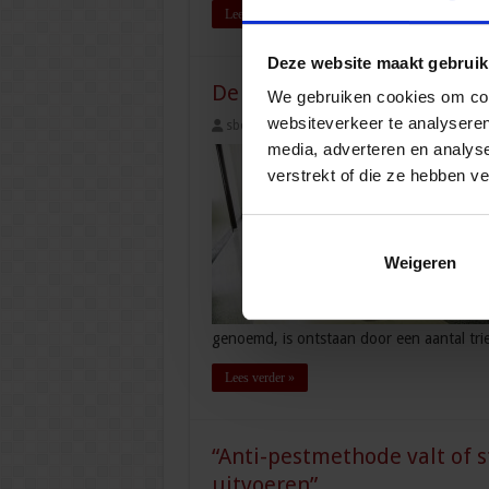
Lees verder »
Deze website maakt gebruik
De anti-pestcoördinator
We gebruiken cookies om cont
websiteverkeer te analyseren
sbo
24 april 2019
Onderwijs
,
Prima
media, adverteren en analys
verstrekt of die ze hebben v
Weigeren
genoemd, is ontstaan door een aantal tri
Lees verder »
“Anti-pestmethode valt of 
uitvoeren”