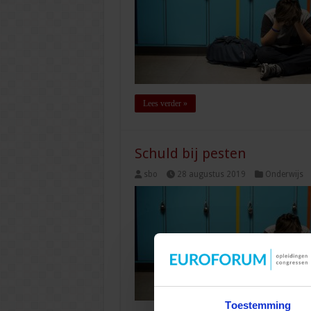
Lees verder »
Schuld bij pesten
sbo
28 augustus 2019
Onderwijs
Toestemming