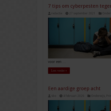
7 tips om cyberpesten tege
redactie
27 september 2021
Onder
voor een …
Lees verder »
Een aardige groep acht
sbo
4 februari 2020
Onderwijs
,
Pri