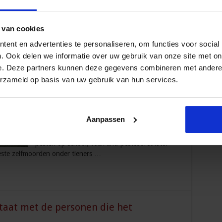
 van cookies
ent en advertenties te personaliseren, om functies voor social
. Ook delen we informatie over uw gebruik van onze site met on
ir Onderwijs
,
Voortgezet Onderwijs
e. Deze partners kunnen deze gegevens combineren met andere i
De sociale veiligheidswet en de anti-
erzameld op basis van uw gebruik van hun services.
pestcoördinator zijn relatief nieuwe begrippen
in het onderwijs. Met enige regelmaat stelt men
mij de vraag wat de rol van de anti-
pestcoördinator inhoudt. In het onderstaande
Aanpassen
stuk probeer ik daar antwoord op te geven.
Ontstaan De rol van contactpersoon tegen
pesten op school, vaak anti-pestcoördinator
este zelfmoorden onder tieners …
staat met de personen die het