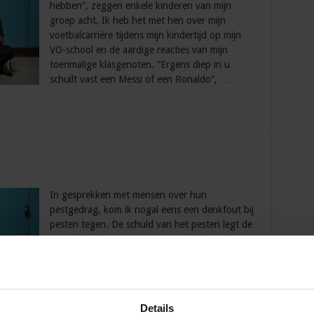
hebben”, zeggen enkele kinderen van mijn
groep acht. Ik heb het met hen over mijn
voetbalcarrière tijdens mijn kindertijd op mijn
VO-school en de aardige reacties van mijn
toenmalige klasgenoten. “Ergens diep in u
schuilt vast een Messi of een Ronaldo”, …
In gesprekken met mensen over hun
pestgedrag, kom ik nogal eens een denkfout bij
pesten tegen. De schuld van het pesten legt de
pester bij de gepeste neer. Niet altijd om de
schuld af te schuiven, maar omdat men dat
werkelijk meent. Natuurlijk zijn er ook genoeg
pesters, die de schuld aan de gepeste geven om
zelf niet in de …
Details