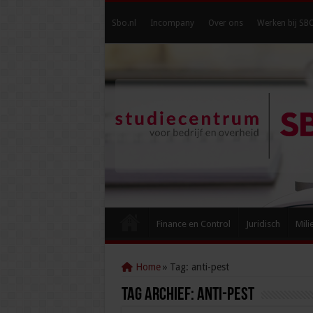
Sbo.nl
Incompany
Over ons
Werken bij SB
Finance en Control
Juridisch
Mili
Home
»
Tag:
anti-pest
Tag Archief:
anti-pest