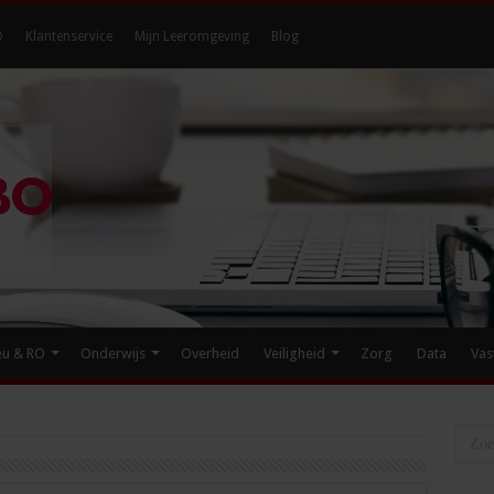
O
Klantenservice
Mijn Leeromgeving
Blog
eu & RO
Onderwijs
Overheid
Veiligheid
Zorg
Data
Vas