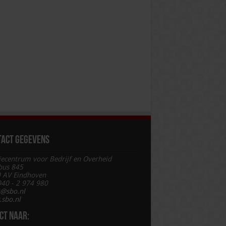
tact gegevens
iecentrum voor Bedrijf en Overheid
bus 845
 AV Eindhoven
 040 - 2 974 980
t@sbo.nl
sbo.nl
ct naar: