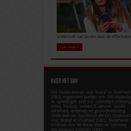
onderzoek van Jacobs naar de effectiviteit
Lees verder »
Over het SBO
Het Studiecentrum voor Bedrijf en Overheid
(SBO) organiseert jaarlijks zo’n 200 studied
en opleidingen over o.a. ruimtelijke ordenin
milieu, bestuur, verkeer & vervoer, sociale
zekerheid, onderwijs en gezondheidszorg.
Onderdeel van Euroforum BV zijn Studiecen
voor Bedrijf en Overheid (SBO), Nederlands
Instituut voor de Bouw (NIB) en Secretary
Management Instituut (SMI).