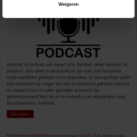
Weigeren
Beluister de podcast van expert John Bardoel, senior adviseur bij
Seinpost. John deelt in deze podcast zijn visie over hoe je het
beste kwetsbare gebieden kunt aanpakken. In deze podcast geeft
John antwoord op vragen als: Hoe je kwetsbare gebieden herkent
en aanpakt?Hoe en welke gebieden succesvol zijn
getransformeerd?Wat de rol en invloed is van alle partijen zoals
buurtbewoners, overheid, …
Lees verder »
Wijkontwikkeling nieuwe stijl: Ga meer op