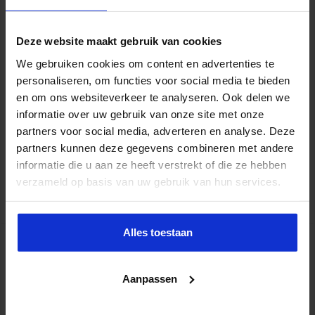
Deze website maakt gebruik van cookies
We gebruiken cookies om content en advertenties te
Woensdag 2 juni was minister Kajsa Ollongren op werkbezoek in
personaliseren, om functies voor social media te bieden
de Tilburgse wijk West en de wijk Langdonk in Roosendaal. Twee
en om ons websiteverkeer te analyseren. Ook delen we
wijken waar gemeenten zich samen met bewoners, ondernemers
en professionals inzetten om de leefbaarheid en veiligheid te
informatie over uw gebruik van onze site met onze
verbeteren. Zo wordt overlast in de wijk aangepakt en gaat
partners voor social media, adverteren en analyse. Deze
aandacht uit naar onder meer onderwijsachterstanden,
partners kunnen deze gegevens combineren met andere
criminaliteit, gezondheid en woningonderhoud. Tilburg Tilburg
informatie die u aan ze heeft verstrekt of die ze hebben
West …
verzameld op basis van uw gebruik van hun services.
Lees verder »
Alles toestaan
? Podcast: hoe pak je kwetsbare gebieden
aan?
Aanpassen
sbo
29 april 2021
Openbare orde en veiligheid
,
Veiligheid