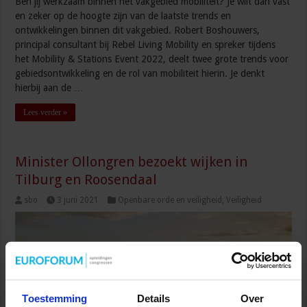
Ben jij werkzaam binnen het vakgebied mobiliteit? Je wilt dan vast
en zeker op de hoogte zijn van de laatste trends en
ontwikkelingen binnen dit vakgebied. Robert Boshouwers,
principal consultant bij Rebel Living Mobility en spreker tijdens
het Mobility & Stations Event 2022, deelt twee grote trends voor
gebiedsontwikkeling en de rol van mobiliteit hierin. Je denkt
hierbij aan de …
Lees verder »
Minister Ollongren bezoekt wijken in
Tilburg en Roosendaal
sbo
3 juni 2021
Openbare orde en veiligheid
,
Veiligheid
Toestemming
Details
Over