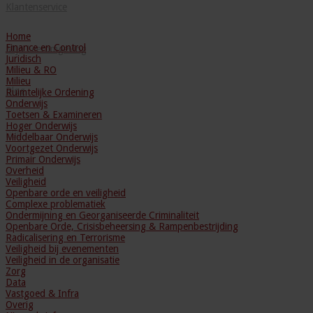
Klantenservice
Home
Finance en Control
Mijn Leeromgeving
Juridisch
Milieu & RO
Milieu
Blog
Ruimtelijke Ordening
Onderwijs
Toetsen & Examineren
Hoger Onderwijs
Middelbaar Onderwijs
Voortgezet Onderwijs
Primair Onderwijs
Overheid
Veiligheid
Openbare orde en veiligheid
Complexe problematiek
Ondermijning en Georganiseerde Criminaliteit
Openbare Orde, Crisisbeheersing & Rampenbestrijding
Radicalisering en Terrorisme
Veiligheid bij evenementen
Veiligheid in de organisatie
Zorg
Data
Vastgoed & Infra
Overig