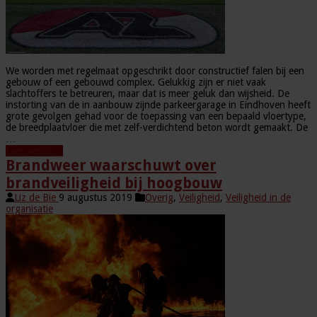
We worden met regelmaat opgeschrikt door constructief falen bij een
gebouw of een gebouwd complex. Gelukkig zijn er niet vaak
slachtoffers te betreuren, maar dat is meer geluk dan wijsheid. De
instorting van de in aanbouw zijnde parkeergarage in Eindhoven heeft
grote gevolgen gehad voor de toepassing van een bepaald vloertype,
de breedplaatvloer die met zelf-verdichtend beton wordt gemaakt. De
…
Lees verder »
Brandweer waarschuwt over
brandveiligheid bij hoogbouw
Liz de Bie
9 augustus 2019
Overig
,
Veiligheid
,
Veiligheid in de
organisatie