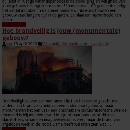
bij. Juist in rustige vakantieperiodes is de beveiliging en veiligheid van
jouw gebouw belangrijker dan ooit! In meer dan 100 gemeenten stijgt
het aantal inbraken in de zomermaanden. Inbrekers houden een
gebouw vaak langere tijd in de gaten. Ze plaatsen bijvoorbeeld een
steen …
Lees verder »
Hoe brandveilig is jouw (monumentale)
gebouw?
sbo
18 april 2019
Veiligheid
,
Veiligheid in de organisatie
Brandveiligheid van een monument lijkt op het eerste gezicht niet
anders dan brandveiligheid van een ander soort gebouw, maar
monumenten hebben vaak een onschatbare cultuurhistorische waarde.
Niemand is blij met een brand in zijn of haar pand want dit kan
slachtoffers, schade en imagoverlies opleveren, maar de brand van
afgelopen week in de Notre Dame heeft wel laten zien wat …
Lees verder »