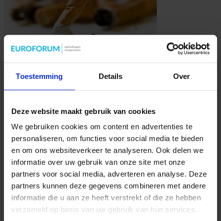
Alle rookruimtes in (semi-)publieke en openbare gebouwen moeten
per 1 juli 2021 zijn gesloten en een half jaar later, op 1 januari 2022,
Toestemming
Details
Over
volgt het bedrijfsleven. Dat betekent dat per 2022 alle gebouwen
waar Nederlanders werken of komen voor zorg, cultuur, sport,
onderwijs, overheid, etc. volledig rookvrij zijn. Drempel om te stoppen
zo laag mogelijk Staatssecretaris Paul Blokhuis (VWS): “Elk …
Lees verder »
Deze website maakt gebruik van cookies
Hoe realiseer je de veiligheid in je gebouw
We gebruiken cookies om content en advertenties te
in de 1.5m samenleving?
personaliseren, om functies voor social media te bieden
Liz de Bie
27 mei 2020
Veiligheid
,
Veiligheid in de organisatie
en om ons websiteverkeer te analyseren. Ook delen we
informatie over uw gebruik van onze site met onze
partners voor social media, adverteren en analyse. Deze
partners kunnen deze gegevens combineren met andere
informatie die u aan ze heeft verstrekt of die ze hebben
verzameld op basis van uw gebruik van hun services.