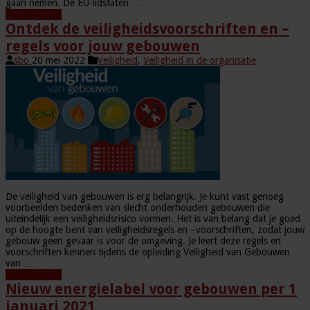
gaan nemen. De EU-lidstaten …
Lees verder »
Ontdek de veiligheidsvoorschriften en –
regels voor jouw gebouwen
sbo
20 mei 2022
Veiligheid
,
Veiligheid in de organisatie
De veiligheid van gebouwen is erg belangrijk. Je kunt vast genoeg
voorbeelden bedenken van slecht onderhouden gebouwen die
uiteindelijk een veiligheidsrisico vormen. Het is van belang dat je goed
op de hoogte bent van veiligheidsregels en –voorschriften, zodat jouw
gebouw geen gevaar is voor de omgeving. Je leert deze regels en
voorschriften kennen tijdens de opleiding Veiligheid van Gebouwen
van …
Lees verder »
Nieuw energielabel voor gebouwen per 1
januari 2021