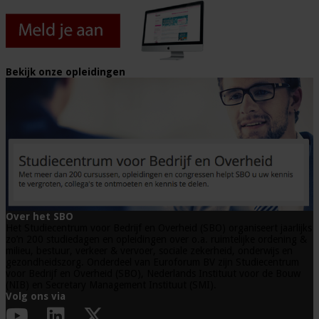
Bekijk onze opleidingen
Over het SBO
Het Studiecentrum voor Bedrijf en Overheid (SBO) organiseert jaarlijks
zo’n 200 studiedagen en opleidingen over o.a. ruimtelijke ordening &
milieu, bestuur, verkeer & vervoer, sociale zekerheid, onderwijs en
gezondheidszorg. Onderdeel van Euroforum BV zijn Studiecentrum
voor Bedrijf en Overheid (SBO), Nederlands Instituut voor de Bouw
(NIB) en Secretary Management Instituut (SMI).
Volg ons via