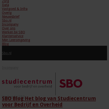
Zorg
Data
Vastgoed & Infra
Overig
Nieuwsbrief
Sbo.nl
Incompany
Over ons
Werken bij SBO
Klantenservice
Mijn Leeromgeving
Blog
Sbo.nl
Incompany
Over ons
Werken bij SBO
SBO Blog Het blog van Studiecentrum
voor Bedrijf en Overheid