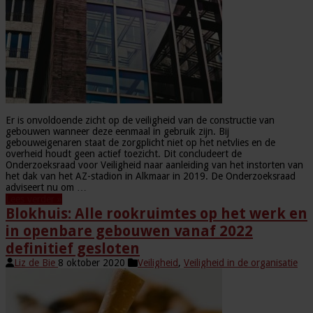
Er is onvoldoende zicht op de veiligheid van de constructie van
gebouwen wanneer deze eenmaal in gebruik zijn. Bij
gebouweigenaren staat de zorgplicht niet op het netvlies en de
overheid houdt geen actief toezicht. Dit concludeert de
Onderzoeksraad voor Veiligheid naar aanleiding van het instorten van
het dak van het AZ-stadion in Alkmaar in 2019. De Onderzoeksraad
adviseert nu om …
Lees verder »
Blokhuis: Alle rookruimtes op het werk en
in openbare gebouwen vanaf 2022
definitief gesloten
Liz de Bie
8 oktober 2020
Veiligheid
,
Veiligheid in de organisatie