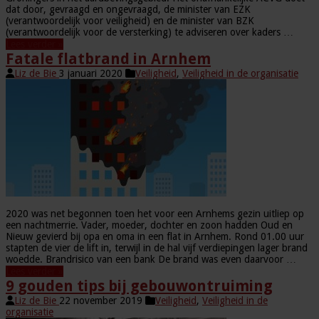
dat door, gevraagd en ongevraagd, de minister van EZK
(verantwoordelijk voor veiligheid) en de minister van BZK
(verantwoordelijk voor de versterking) te adviseren over kaders …
Lees verder »
Fatale flatbrand in Arnhem
Liz de Bie
3 januari 2020
Veiligheid
,
Veiligheid in de organisatie
2020 was net begonnen toen het voor een Arnhems gezin uitliep op
een nachtmerrie. Vader, moeder, dochter en zoon hadden Oud en
Nieuw gevierd bij opa en oma in een flat in Arnhem. Rond 01.00 uur
stapten de vier de lift in, terwijl in de hal vijf verdiepingen lager brand
woedde. Brandrisico van een bank De brand was even daarvoor …
Lees verder »
9 gouden tips bij gebouwontruiming
Liz de Bie
22 november 2019
Veiligheid
,
Veiligheid in de
organisatie