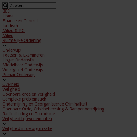
Home
Finance en Control
Juridisch
Milieu & RO
Milieu
Ruimtelijke Ordening
Onderwijs
Toetsen & Examineren
Hoger Onderwijs
Middelbaar Onderwijs
Voortgezet Onderwijs
Primair Onderwijs
Overheid
Veiligheid
Openbare orde en veiligheid
Complexe problematiek
Ondermijning en Georganiseerde Criminaliteit
Openbare Orde, Crisisbeheersing & Rampenbestrijding
Radicalisering en Terrorisme
Veiligheid bij evenementen
Veiligheid in de organisatie