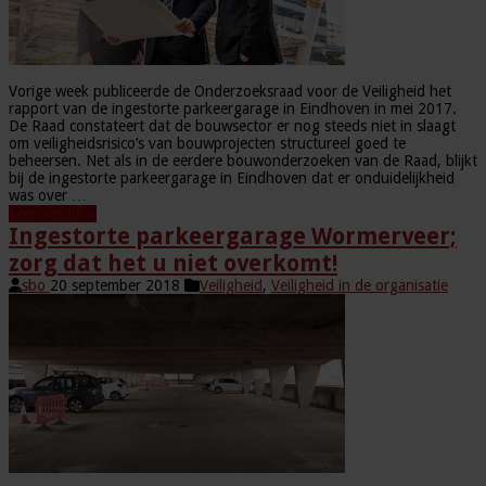
Vorige week publiceerde de Onderzoeksraad voor de Veiligheid het
rapport van de ingestorte parkeergarage in Eindhoven in mei 2017.
De Raad constateert dat de bouwsector er nog steeds niet in slaagt
om veiligheidsrisico’s van bouwprojecten structureel goed te
beheersen. Net als in de eerdere bouwonderzoeken van de Raad, blijkt
bij de ingestorte parkeergarage in Eindhoven dat er onduidelijkheid
was over …
Lees verder »
Ingestorte parkeergarage Wormerveer;
zorg dat het u niet overkomt!
sbo
20 september 2018
Veiligheid
,
Veiligheid in de organisatie