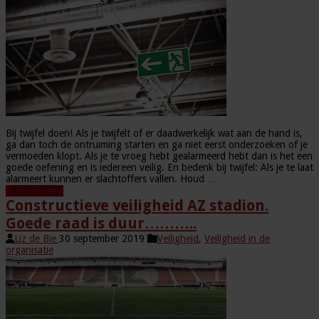
Bij twijfel doen! Als je twijfelt of er daadwerkelijk wat aan de hand is,
ga dan toch de ontruiming starten en ga niet eerst onderzoeken of je
vermoeden klopt. Als je te vroeg hebt gealarmeerd hebt dan is het een
goede oefening en is iedereen veilig. En bedenk bij twijfel: Als je te laat
alarmeert kunnen er slachtoffers vallen. Houd …
Lees verder »
Constructieve veiligheid AZ stadion.
Goede raad is duur………..
Liz de Bie
30 september 2019
Veiligheid
,
Veiligheid in de
organisatie