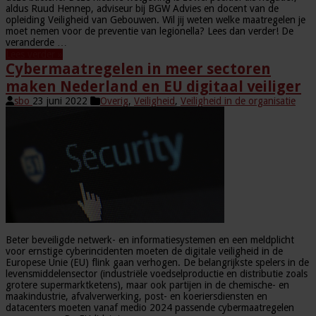
aldus Ruud Hennep, adviseur bij BGW Advies en docent van de
opleiding Veiligheid van Gebouwen. Wil jij weten welke maatregelen je
moet nemen voor de preventie van legionella? Lees dan verder! De
veranderde …
Lees verder »
Cybermaatregelen in meer sectoren
maken Nederland en EU digitaal veiliger
sbo
23 juni 2022
Overig
,
Veiligheid
,
Veiligheid in de organisatie
Beter beveiligde netwerk- en informatiesystemen en een meldplicht
voor ernstige cyberincidenten moeten de digitale veiligheid in de
Europese Unie (EU) flink gaan verhogen. De belangrijkste spelers in de
levensmiddelensector (industriële voedselproductie en distributie zoals
grotere supermarktketens), maar ook partijen in de chemische- en
maakindustrie, afvalverwerking, post- en koeriersdiensten en
datacenters moeten vanaf medio 2024 passende cybermaatregelen