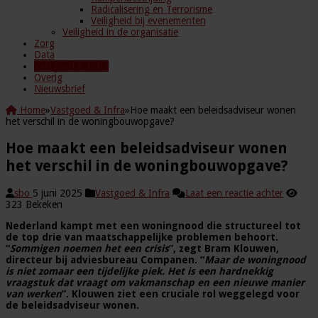
Radicalisering en Terrorisme
Veiligheid bij evenementen
Veiligheid in de organisatie
Zorg
Data
Vastgoed & Infra
Overig
Nieuwsbrief
Home
»
Vastgoed & Infra
»
Hoe maakt een beleidsadviseur wonen
het verschil in de woningbouwopgave?
Hoe maakt een beleidsadviseur wonen
het verschil in de woningbouwopgave?
sbo
5 juni 2025
Vastgoed & Infra
Laat een reactie achter
323 Bekeken
Nederland kampt met een woningnood die structureel tot
de top drie van maatschappelijke problemen behoort.
“
Sommigen noemen het een crisis
”, zegt Bram Klouwen,
directeur bij adviesbureau Companen. “
Maar de woningnood
is niet zomaar een tijdelijke piek. Het is een hardnekkig
vraagstuk dat vraagt om vakmanschap en een nieuwe manier
van werken
”. Klouwen ziet een cruciale rol weggelegd voor
de beleidsadviseur wonen.