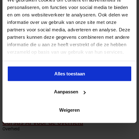
Opleiding Adviseur Kwaliteit & Veiligheid in
de zorg
personaliseren, om functies voor social media te bieden
Zorg
en om ons websiteverkeer te analyseren. Ook delen we
informatie over uw gebruik van onze site met onze
partners voor social media, adverteren en analyse. Deze
partners kunnen deze gegevens combineren met andere
informatie die u aan ze heeft verstrekt of die ze hebben
verzameld op basis van uw gebruik van hun services.
Programma Management voor overheid en
non-profit
Alles toestaan
Overheid
Aanpassen
Weigeren
Cursus AI voor de overheid
Overheid