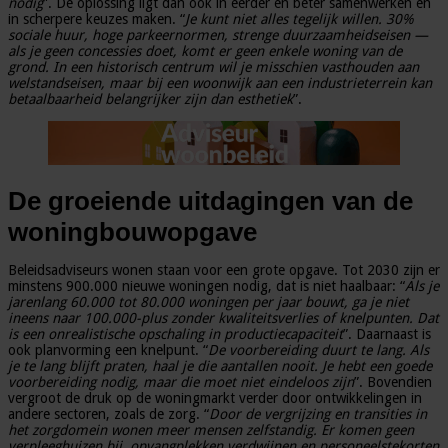
nodig
”. De oplossing ligt dan ook in eerder en beter samenwerken én
in scherpere keuzes maken. “
Je kunt niet alles tegelijk willen. 30%
sociale huur, hoge parkeernormen, strenge duurzaamheidseisen —
als je geen concessies doet, komt er geen enkele woning van de
grond. In een historisch centrum wil je misschien vasthouden aan
welstandseisen, maar bij een woonwijk aan een industrieterrein kan
betaalbaarheid belangrijker zijn dan esthetiek
”.
De groeiende uitdagingen van de
woningbouwopgave
Beleidsadviseurs wonen staan voor een grote opgave. Tot 2030 zijn er
minstens 900.000 nieuwe woningen nodig, dat is niet haalbaar: “
Als je
jarenlang 60.000 tot 80.000 woningen per jaar bouwt, ga je niet
ineens naar 100.000-plus zonder kwaliteitsverlies of knelpunten. Dat
is een onrealistische opschaling in productiecapaciteit
”. Daarnaast is
ook planvorming een knelpunt. “
De voorbereiding duurt te lang. Als
je te lang blijft praten, haal je die aantallen nooit. Je hebt een goede
voorbereiding nodig, maar die moet niet eindeloos zijn
”. Bovendien
vergroot de druk op de woningmarkt verder door ontwikkelingen in
andere sectoren, zoals de zorg. “
Door de vergrijzing en transities in
het zorgdomein wonen meer mensen zelfstandig. Er komen geen
verpleeghuizen bij, opvangplekken verdwijnen en personeelstekorten