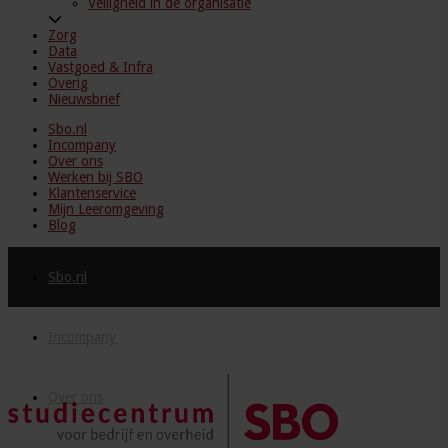
Veiligheid in de organisatie
Zorg
Data
Vastgoed & Infra
Overig
Nieuwsbrief
Sbo.nl
Incompany
Over ons
Werken bij SBO
Klantenservice
Mijn Leeromgeving
Blog
Sbo.nl
Incompany
Over ons