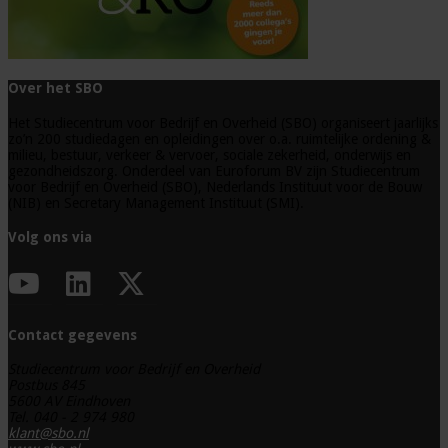
Over het SBO
Het Studiecentrum voor Bedrijf en Overheid (SBO) organiseert jaarlijks
zo’n 200 studiedagen en opleidingen over o.a. ruimtelijke ordening &
milieu, bestuur, verkeer & vervoer, sociale zekerheid, onderwijs en
gezondheidszorg. Onderdeel van Euroforum BV zijn Studiecentrum
voor Bedrijf en Overheid (SBO), Nederlands Instituut voor de Bouw
(NIB) en Secretary Management Instituut (SMI).
Volg ons via
Contact gegevens
Studiecentrum voor Bedrijf en Overheid
Postbus 845
5600 AV Eindhoven
Tel. 040 - 2 974 980
klant@sbo.nl