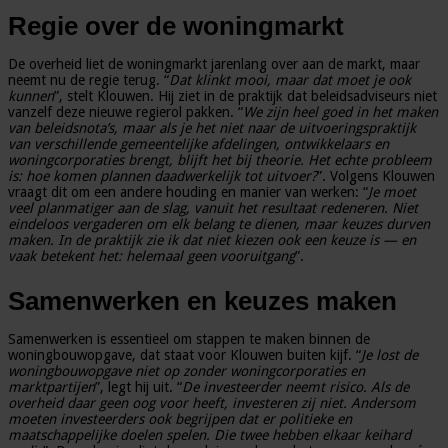
Regie over de woningmarkt
De overheid liet de woningmarkt jarenlang over aan de markt, maar
neemt nu de regie terug. “
Dat klinkt mooi, maar dat moet je ook
kunnen
”, stelt Klouwen. Hij ziet in de praktijk dat beleidsadviseurs niet
vanzelf deze nieuwe regierol pakken. “
We zijn heel goed in het maken
van beleidsnota’s, maar als je het niet naar de uitvoeringspraktijk
van verschillende gemeentelijke afdelingen, ontwikkelaars en
woningcorporaties brengt, blijft het bij theorie. Het echte probleem
is: hoe komen plannen daadwerkelijk tot uitvoer?
”. Volgens Klouwen
vraagt dit om een andere houding en manier van werken: “
Je moet
veel planmatiger aan de slag, vanuit het resultaat redeneren. Niet
eindeloos vergaderen om elk belang te dienen, maar keuzes durven
maken. In de praktijk zie ik dat niet kiezen ook een keuze is — en
vaak betekent het: helemaal geen vooruitgang
”.
Samenwerken en keuzes maken
Samenwerken is essentieel om stappen te maken binnen de
woningbouwopgave, dat staat voor Klouwen buiten kijf. “
Je lost de
woningbouwopgave niet op zonder woningcorporaties en
marktpartijen
”, legt hij uit. “
De investeerder neemt risico. Als de
overheid daar geen oog voor heeft, investeren zij niet. Andersom
moeten investeerders ook begrijpen dat er politieke en
maatschappelijke doelen spelen. Die twee hebben elkaar keihard