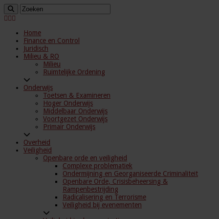
Home
Finance en Control
Juridisch
Milieu & RO
Milieu
Ruimtelijke Ordening
Onderwijs
Toetsen & Examineren
Hoger Onderwijs
Middelbaar Onderwijs
Voortgezet Onderwijs
Primair Onderwijs
Overheid
Veiligheid
Openbare orde en veiligheid
Complexe problematiek
Ondermijning en Georganiseerde Criminaliteit
Openbare Orde, Crisisbeheersing &
Rampenbestrijding
Radicalisering en Terrorisme
Veiligheid bij evenementen