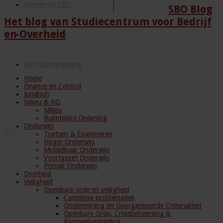
Werken bij SBO
SBO Blog
Het blog van Studiecentrum voor Bedrijf
en Overheid
Klantenservice
Mijn Leeromgeving
Home
Finance en Control
Juridisch
Blog
Milieu & RO
Milieu
Ruimtelijke Ordening
Onderwijs
Toetsen & Examineren
Hoger Onderwijs
Middelbaar Onderwijs
Voortgezet Onderwijs
Primair Onderwijs
Overheid
Veiligheid
Openbare orde en veiligheid
Complexe problematiek
Ondermijning en Georganiseerde Criminaliteit
Openbare Orde, Crisisbeheersing &
Rampenbestrijding