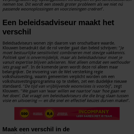
nemen toe. Dit wordt een steeds groter probleem als we niet nú
passende woonoplossingen en voorzieningen creëren
”.
Een beleidsadviseur maakt het
verschil
Beleidsadviseurs wonen zijn daarom van onschatbare waarde.
Klouwen benadrukt dat de rol verder gaat dan beleid schrijven: “
Je
moet bestuurlijke sensitiviteit combineren met stevige vakkennis.
Politiek spel is onvermijdelijk, maar als beleidsadviseur moet je
vanuit expertise blijven adviseren. Niet alleen omdat een wethouder
iets graag wil
”. In de komende jaren wordt deze rol alleen maar
belangrijker. De invoering van de Wet versterking regie
volkshuisvesting, waarin gemeenten verplicht worden om een
volkshuisvestingsprogramma op te stellen, zet een duidelijke nieuwe
standaard. “
De tijd van vrijblijvende woonvisies is voorbij
”, zegt
Klouwen. “
We gaan van ‘waar willen we naartoe’ naar ‘hoe gaan we
het doen’. Dat vraagt om beleidsadviseurs die die brug slaan tussen
visie en uitvoering — en die snel en effectief keuzes durven maken
”.
Maak een verschil in de