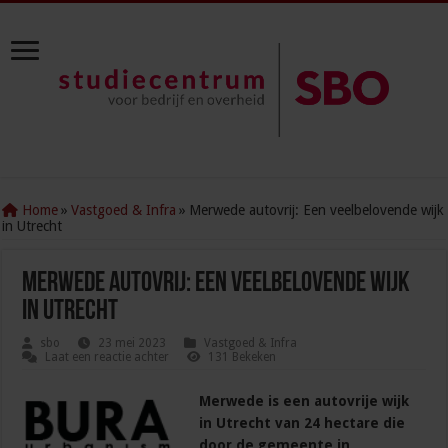
Home
»
Vastgoed & Infra
»
Merwede autovrij: Een veelbelovende wijk
in Utrecht
Merwede autovrij: Een veelbelovende wijk
in Utrecht
sbo
23 mei 2023
Vastgoed & Infra
Laat een reactie achter
131 Bekeken
Merwede is een autovrije wijk
in Utrecht van 24 hectare die
door de gemeente in