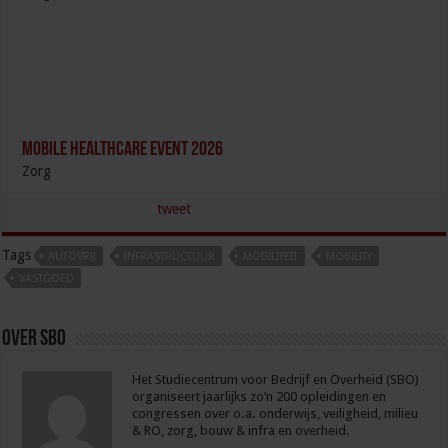
Mobile Healthcare Event 2026
Zorg
tweet
Tags
AUTOVRIJ
INFRASTRUCTUUR
MOBILITEIT
MOBILITY
VASTGOED
Over sbo
Het Studiecentrum voor Bedrijf en Overheid (SBO)
organiseert jaarlijks zo’n 200 opleidingen en
congressen over o.a. onderwijs, veiligheid, milieu
& RO, zorg, bouw & infra en overheid.