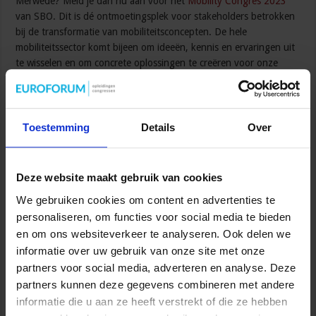
Merwede? Meld je dan nu aan voor het
Mobility Congres 2023
van SBO. Dit is dé ontmoetingsplek voor stakeholders betrokken
bij de transformatie van mobiliteitsconcepten. De hele
mobiliteitssector komt bijeen om ideeën, kennis en ervaringen uit
te wisselen en om concrete oplossingen te creëren voor onze
steden en dorpen.
Gerelateerde Opleidingen en Cursussen
Toestemming
Details
Over
Deze website maakt gebruik van cookies
We gebruiken cookies om content en advertenties te
personaliseren, om functies voor social media te bieden
Opleiding Adviseur Kwaliteit & Veiligheid in de zorg
en om ons websiteverkeer te analyseren. Ook delen we
Zorg
informatie over uw gebruik van onze site met onze
partners voor social media, adverteren en analyse. Deze
partners kunnen deze gegevens combineren met andere
informatie die u aan ze heeft verstrekt of die ze hebben