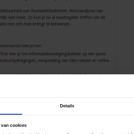
hikbaarheid van thuiswerkfaciliteiten. Risicoanalyses van
nlijk niet meer. Zo kun je nu al maatregelen treffen om de
satie met zich mee brengt te beheersen.
coronacrisis lees je
hier
.
ficer
leer je het informatiebeveiligingsbeheer op een juiste
ersecuritydreigingen, verspreiding van fake nieuws en verlies
leer je wat de belangrijkste trends en ontwikkelingen zijn op
 hoe je mogelijke dreigingen voor jouw organisatie in kaart
 Cursussen
Details
 van cookies