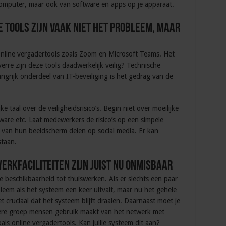
computer, maar ook van software en apps op je apparaat.
e tools zijn vaak niet het probleem, maar
online vergadertools zoals Zoom en Microsoft Teams. Het
erre zijn deze tools daadwerkelijk veilig? Technische
angrijk onderdeel van IT-beveiliging is het gedrag van de
 taal over de veiligheidsrisico’s. Begin niet over moeilijke
are etc. Laat medewerkers de risico’s op een simpele
to van hun beeldscherm delen op social media. Er kan
staan.
werkfaciliteiten zijn juist nu onmisbaar
 de beschikbaarheid tot thuiswerken. Als er slechts een paar
leem als het systeem een keer uitvalt, maar nu het gehele
et cruciaal dat het systeem blijft draaien. Daarnaast moet je
otere groep mensen gebruik maakt van het netwerk met
als online vergadertools. Kan jullie systeem dit aan?