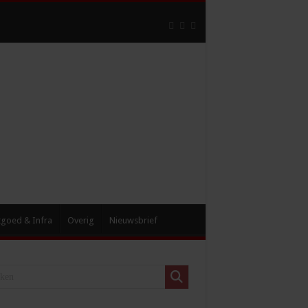
tgoed & Infra
Overig
Nieuwsbrief