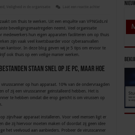
Nieu
eid
,
Veiligheid in de organisatie
Laat een reactie achter
odzaakt om thuis te werken. Uit een enquête van VPNGids.nl
juiste beveiligingsmaatregelen neemt. Veel organisatie
r medewerkers hun eigen apparaten faciliteren om op thuis
rken zijn vaak veel kwetsbaarder voor cyberaanvallen
 van kantoor. In deze blog geven wij je 5 tips om ervoor te
jf ook thuis op een veilige manier werken.
Bekij
bestanden staan snel op je pc, maar hoe
n virusscanner op hun apparaat. 10% van de ondervraagden
en of zij een virusscanner geïnstalleerd hebben. Het is
anner te hebben omdat die erop gericht is om virussen op
n.
p zijn/haar apparaat installeren. Voor veel mensen ligt er
n die zij hiervoor moeten maken of doordat zij geen idee
ege het veelvoud aan aanbieders. Probeer de virusscanner