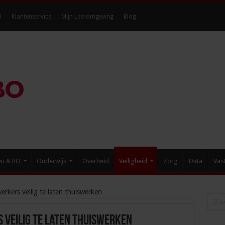
O
Klantenservice
Mijn Leeromgeving
Blog
eu & RO
Onderwijs
Overheid
Veiligheid
Zorg
Data
Vas
rkers veilig te laten thuiswerken
 veilig te laten thuiswerken