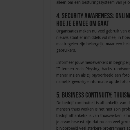
alleen om een besturingssysteem van je 
4. Security awareness: Onlin
hoe je ermee om gaat
Organisaties maken nu veel gebruik van 
nieuws staat er inmiddels vol mee; in hoev
maatregelen zijn belangrijk, maar een bel
gebruikers.
Informeer jouw medewerkers in begrijpelijke
IT-termen zoals Physing, hacks, randsomw
manier inzien als zij bijvoorbeeld een fo
namelijk gevoelige informatie op de foto 
5. Business continuity: thuis
De bedrijf continuïteit is afhankelijk van
mensen thuis werken is het niet zo’n prob
bedrijf afhankelijk is van thuiswerken is h
je ervan bewust zijn dat nu een veel gr
bijvoorbeeld veel sterkere programma’s zo