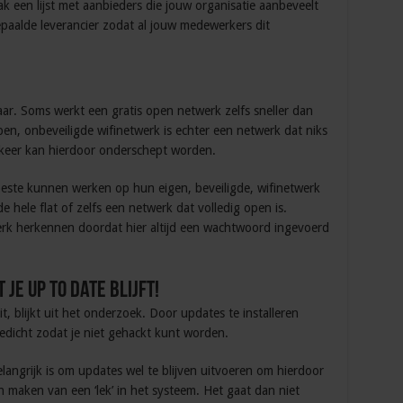
k een lijst met aanbieders die jouw organisatie aanbeveelt
paalde leverancier zodat al jouw medewerkers dit
ar. Soms werkt een gratis open netwerk zelfs sneller dan
pen, onbeveiligde wifinetwerk is echter een netwerk dat niks
verkeer kan hierdoor onderschept worden.
este kunnen werken op hun eigen, beveiligde, wifinetwerk
e hele flat of zelfs een netwerk dat volledig open is.
rk herkennen doordat hier altijd een wachtwoord ingevoerd
je up to date blijft!
t, blijkt uit het onderzoek. Door updates te installeren
edicht zodat je niet gehackt kunt worden.
angrijk is om updates wel te blijven uitvoeren om hierdoor
maken van een ‘lek’ in het systeem. Het gaat dan niet