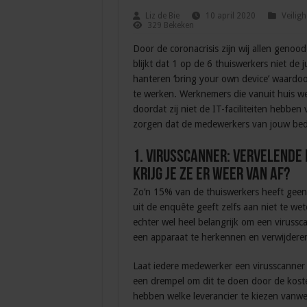
Liz de Bie
10 april 2020
Veiligh
329 Bekeken
Door de coronacrisis zijn wij allen geno
blijkt dat 1 op de 6 thuiswerkers niet de 
hanteren ‘bring your own device’ waardoo
te werken. Werknemers die vanuit huis we
doordat zij niet de IT-faciliteiten hebben
zorgen dat de medewerkers van jouw bedri
1. Virusscanner: vervelende 
krijg je ze er weer van af?
Zo’n 15% van de thuiswerkers heeft gee
uit de enquête geeft zelfs aan niet te wet
echter wel heel belangrijk om een virussc
een apparaat te herkennen en verwijdere
Laat iedere medewerker een virusscanner o
een drempel om dit te doen door de koste
hebben welke leverancier te kiezen vanw