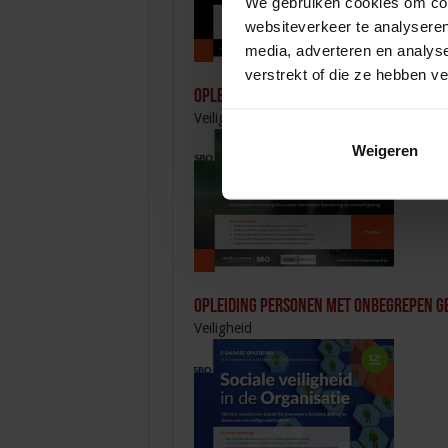
We gebruiken cookies om cont
websiteverkeer te analyseren
media, adverteren en analys
verstrekt of die ze hebben v
Opleiding Coördinator nazorg ex-ged
Veiligheid
Weigeren
Opleiding Personen met onbegrepen g
Veiligheid