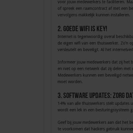
voor jouw medewerkers te faciliteren. Maa
of spreek een raamcontract af met een be
vervolgens makkelijk kunnen installeren.
2. Goede wifi is Key!
Internet is tegenwoordig overal beschikba
de eigen wifi van een thuiswerker. Zo’n o
versleutelt en beveiligt. Al het internet
Informeer jouw medewerkers dat zij het b
en niet op een netwerk dat zij delen met d
Medewerkers kunnen een beveiligd netwe
moet worden.
3. Software updates: Zorg dat 
14% van alle thuiswerkers stelt updates ui
wordt een lek in een besturingssysteem g
Geef bij jouw medewerkers aan dat het bel
te voorkomen dat hackers gebruik kunnen 