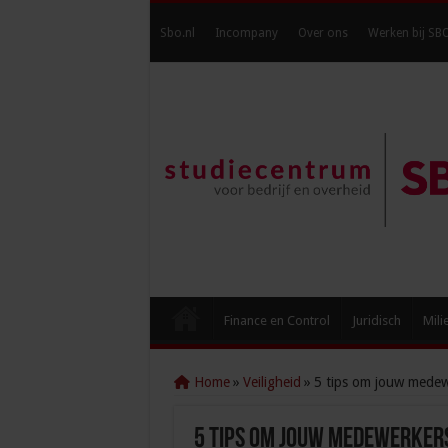
Sbo.nl
Incompany
Over ons
Werken bij SB
Finance en Control
Juridisch
Mili
Home
»
Veiligheid
»
5 tips om jouw medewe
5 tips om jouw medewerkers