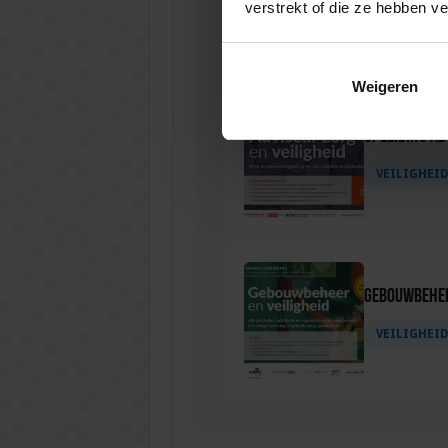
verstrekt of die ze hebben v
VEILIGHEI
Weigeren
Opleiding Ad
VEILIGHEI
Gebouwbehee
VEILIGHEI