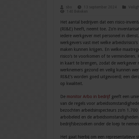
sbo
13 september 2024
Veilig
140 Bekeken
Het aantal bedrijven dat een risico-inventa
(RI&E) heeft, neemt toe. Zo’n inventarisat
iedere werkgever met personeel in dienst
werkgevers vast met welke arbeidsrisico’
maken kunnen krijgen. En welke maatrege
risico’s te voorkomen of te verminderen. H
in kaart te brengen, zodat de werkgever
werknemers gezond en veilig kunnen werk
RI&E’s worden goed uitgevoerd; een der
op kwaliteit.
De
monitor Arbo in bedrijf
geeft een uniek
van de regels voor arbeidsomstandigheden.
bezochten arbeidsinspecteurs zo’n 1.700
arbobeleid en de arbeidsomstandigheden 
bedrijfsbezoeken onder de loep te nemen
Het gaat hierbij om een representatieve st