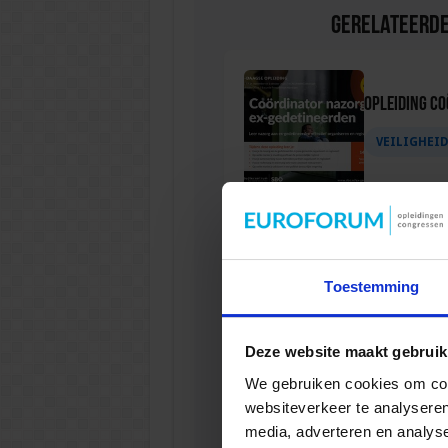
Gerelateerde
Opleiding C
VEILIGHEI
Opleiding P
Toestemming
VEILIGHEI
Deze website maakt gebruik
We gebruiken cookies om cont
websiteverkeer te analyseren
Opleiding Soc
media, adverteren en analys