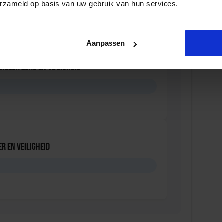
erzameld op basis van uw gebruik van hun services.
D
Aanpassen
viseur zorg en veiligheid
D
r en veiligheid
D