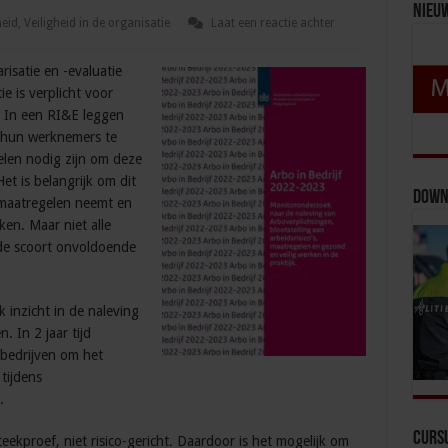
Nieu
heid
,
Veiligheid in de organisatie
Laat een reactie achter
risatie en -evaluatie
ie is verplicht voor
. In een RI&E leggen
s hun werknemers te
len nodig zijn om deze
et is belangrijk om dit
Down
 maatregelen neemt en
en. Maar niet alle
de scoort onvoldoende
 inzicht in de naleving
 In 2 jaar tijd
 bedrijven om het
tijdens
.
Curs
eekproef, niet risico-gericht. Daardoor is het mogelijk om