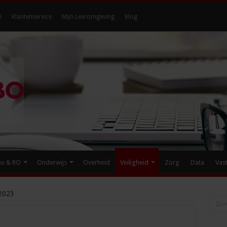
O
Klantenservice
Mijn Leeromgeving
Blog
eu & RO
Onderwijs
Overheid
Veiligheid
Zorg
Data
Vas
-2023