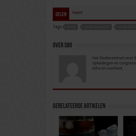
tweet
Delen
Tags
QHSE
QHSE MANAGER
QHSE-BELE
Over sbo
Het Studiecentrum voor Be
opleidingen en congresse
infra en overheid.
Gerelateerde Artikelen