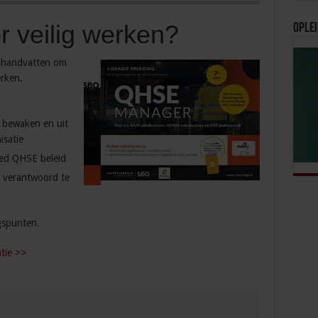
 veilig werken?
Oplei
handvatten om
rken.
e bewaken en uit
isatie
ed QHSE beleid
n verantwoord te
gspunten.
atie >>