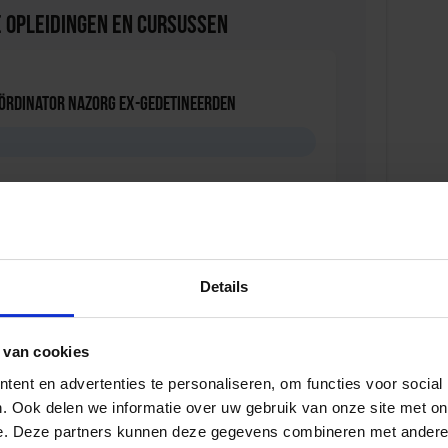
 Opleidingen en Cursussen
oördinator nazorg ex-gedetineerden
D
ersonen met onbegrepen gedrag
Details
D
 van cookies
ent en advertenties te personaliseren, om functies voor social
. Ook delen we informatie over uw gebruik van onze site met on
iale Veiligheid in de Organisatie
e. Deze partners kunnen deze gegevens combineren met andere i