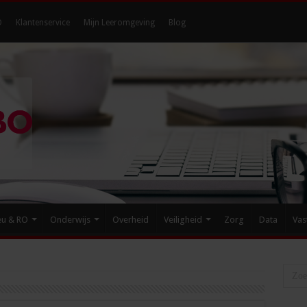
O
Klantenservice
Mijn Leeromgeving
Blog
eu & RO
Onderwijs
Overheid
Veiligheid
Zorg
Data
Vas