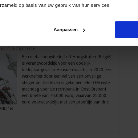
erzameld op basis van uw gebruik van hun services.
atie functioneert. Een …
Aanpassen
 schering en inslag
heid in de organisatie
Een metaalbouwbedrijf uit Hoogstraten (België)
is verantwoordelijk voor een dodelijk
bedrijfsongeval in Heusden waarbij in 2020 een
werknemer door een val van een onveilige
steiger om het leven is gekomen. Het OM eiste
maandag voor de rechtbank in Oost-Brabant
een boete van 70.000 euro, waarvan 25.000
euro voorwaardelijk met een proeftijd van drie
drijf is …