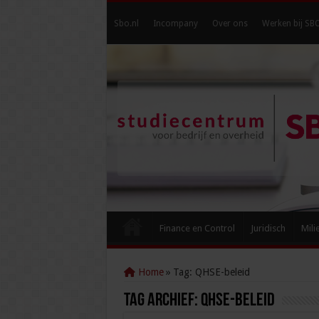
Sbo.nl
Incompany
Over ons
Werken bij SB
Finance en Control
Juridisch
Mili
Home
»
Tag:
QHSE-beleid
Tag Archief:
QHSE-beleid