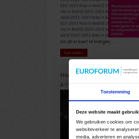
om dit in kaart te brengen, …
Lees verder »
Hoe realiseer jij een succe
sbo
21 augustus 2024
Veiligheid
,
V
Toestemming
Deze website maakt gebruik
We gebruiken cookies om cont
websiteverkeer te analyseren
media, adverteren en analys