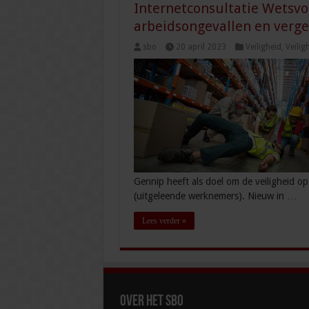
Internetconsultatie Wetsvo
arbeidsongevallen en verge
sbo
20 april 2023
Veiligheid
,
Veilig
Gennip heeft als doel om de veiligheid o
(uitgeleende werknemers). Nieuw in …
Lees verder »
Over het SBO