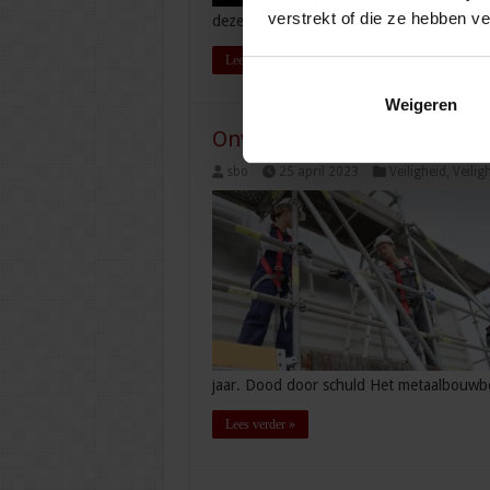
verstrekt of die ze hebben v
deze factoren vertelt je hoe jouw organis
Lees verder »
Weigeren
Onveilig werken in de bouw;
sbo
25 april 2023
Veiligheid
,
Veilig
jaar. Dood door schuld Het metaalbouwbe
Lees verder »