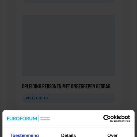
Opleiding Personen met onbegrepen gedrag
VEILIGHEID
Toestemming
Details
Over