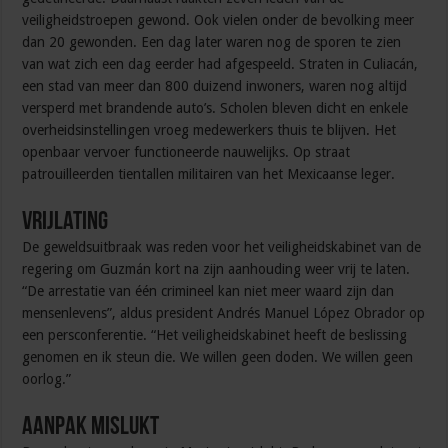
veiligheidstroepen gewond. Ook vielen onder de bevolking meer
dan 20 gewonden. Een dag later waren nog de sporen te zien
van wat zich een dag eerder had afgespeeld. Straten in Culiacán,
een stad van meer dan 800 duizend inwoners, waren nog altijd
versperd met brandende auto’s. Scholen bleven dicht en enkele
overheidsinstellingen vroeg medewerkers thuis te blijven. Het
openbaar vervoer functioneerde nauwelijks. Op straat
patrouilleerden tientallen militairen van het Mexicaanse leger.
Vrijlating
De geweldsuitbraak was reden voor het veiligheidskabinet van de
regering om Guzmán kort na zijn aanhouding weer vrij te laten.
“De arrestatie van één crimineel kan niet meer waard zijn dan
mensenlevens”, aldus president Andrés Manuel López Obrador op
een persconferentie. “Het veiligheidskabinet heeft de beslissing
genomen en ik steun die. We willen geen doden. We willen geen
oorlog.”
Aanpak mislukt