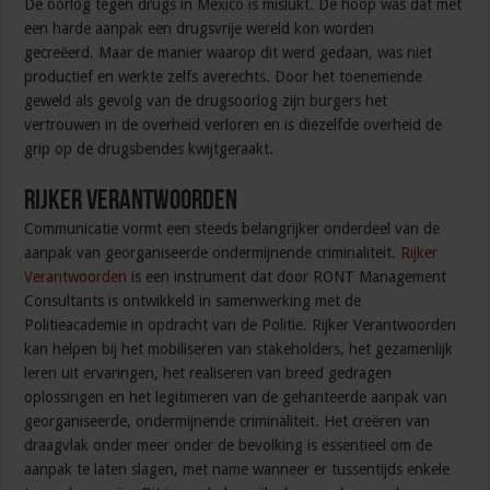
De oorlog tegen drugs in Mexico is mislukt. De hoop was dat met
een harde aanpak een drugsvrije wereld kon worden
gecreëerd. Maar de manier waarop dit werd gedaan, was niet
productief en werkte zelfs averechts. Door het toenemende
geweld als gevolg van de drugsoorlog zijn burgers het
vertrouwen in de overheid verloren en is diezelfde overheid de
grip op de drugsbendes kwijtgeraakt.
Rijker Verantwoorden
Communicatie vormt een steeds belangrijker onderdeel van de
aanpak van georganiseerde ondermijnende criminaliteit.
Rijker
Verantwoorden
is een instrument dat door RONT Management
Consultants is ontwikkeld in samenwerking met de
Politieacademie in opdracht van de Politie. Rijker Verantwoorden
kan helpen bij het mobiliseren van stakeholders, het gezamenlijk
leren uit ervaringen, het realiseren van breed gedragen
oplossingen en het legitimeren van de gehanteerde aanpak van
georganiseerde, ondermijnende criminaliteit. Het creëren van
draagvlak onder meer onder de bevolking is essentieel om de
aanpak te laten slagen, met name wanneer er tussentijds enkele