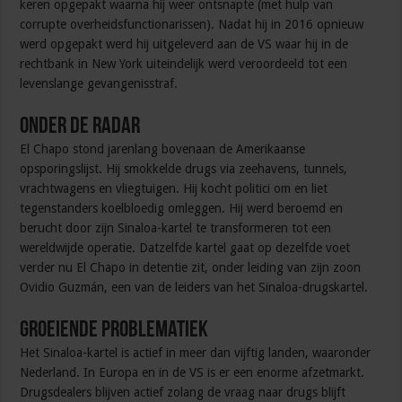
keren opgepakt waarna hij weer ontsnapte (met hulp van
corrupte overheidsfunctionarissen). Nadat hij in 2016 opnieuw
werd opgepakt werd hij uitgeleverd aan de VS waar hij in de
rechtbank in New York uiteindelijk werd veroordeeld tot een
levenslange gevangenisstraf.
Onder de radar
El Chapo stond jarenlang bovenaan de Amerikaanse
opsporingslijst. Hij smokkelde drugs via zeehavens, tunnels,
vrachtwagens en vliegtuigen. Hij kocht politici om en liet
tegenstanders koelbloedig omleggen. Hij werd beroemd en
berucht door zijn Sinaloa-kartel te transformeren tot een
wereldwijde operatie. Datzelfde kartel gaat op dezelfde voet
verder nu El Chapo in detentie zit, onder leiding van zijn zoon
Ovidio Guzmán, een van de leiders van het Sinaloa-drugskartel.
Groeiende problematiek
Het Sinaloa-kartel is actief in meer dan vijftig landen, waaronder
Nederland. In Europa en in de VS is er een enorme afzetmarkt.
Drugsdealers blijven actief zolang de vraag naar drugs blijft