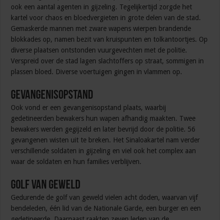
ook een aantal agenten in gijzeling. Tegelijkertijd zorgde het
kartel voor chaos en bloedvergieten in grote delen van de stad.
Gemaskerde mannen met zware wapens wierpen brandende
blokkades op, namen bezit van kruispunten en tolkantoortjes. Op
diverse plaatsen ontstonden vuurgevechten met de politie.
Verspreid over de stad lagen slachtoffers op straat, sommigen in
plassen bloed. Diverse voertuigen gingen in vlammen op.
Gevangenisopstand
Ook vond er een gevangenisopstand plaats, waarbij
gedetineerden bewakers hun wapen afhandig maakten. Twee
bewakers werden gegijzeld en later bevrijd door de politie. 56
gevangenen wisten uit te breken. Het Sinaloakartel nam verder
verschillende soldaten in gijzeling en viel ook het complex aan
waar de soldaten en hun families verblijven.
Golf van geweld
Gedurende de golf van geweld vielen acht doden, waarvan vijf
bendeleden, één lid van de Nationale Garde, een burger en een
gedetineerde. Daarnaast raakten zeven leden van de