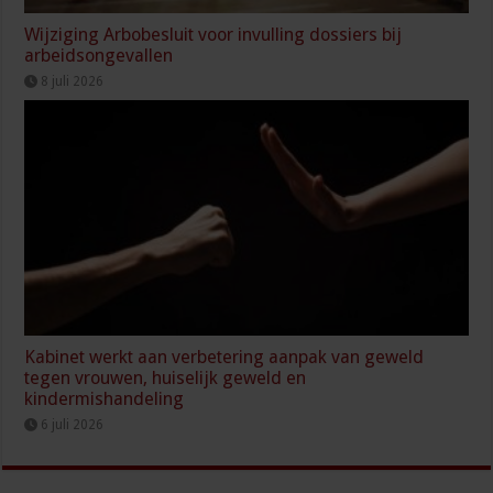
Wijziging Arbobesluit voor invulling dossiers bij
arbeidsongevallen
8 juli 2026
Kabinet werkt aan verbetering aanpak van geweld
tegen vrouwen, huiselijk geweld en
kindermishandeling
6 juli 2026