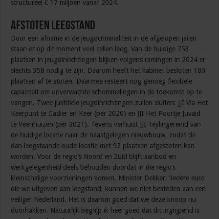
structureel € 17 miljoen vanaf 2024.
Afstoten leegstand
Door een afname in de jeugdcriminaliteit in de afgelopen jaren
staan er op dit moment veel cellen leeg. Van de huidige 753
plaatsen in jeugdinrichtingen blijken volgens ramingen in 2024 er
slechts 358 nodig te zijn. Daarom heeft het kabinet besloten 180
plaatsen af te stoten. Daarmee resteert nog genoeg flexibele
capaciteit om onverwachte schommelingen in de toekomst op te
vangen. Twee justitiële jeugdinrichtingen zullen sluiten: JJI Via Het
Keerpunt te Cadier en Keer (per 2020) en JJI Het Poortje Juvaid
te Veenhuizen (per 2021). Tevens verhuist JJI Teylingereind van
de huidige locatie naar de naastgelegen nieuwbouw, zodat de
dan leegstaande oude locatie met 92 plaatsen afgestoten kan
worden. Voor de regio’s Noord en Zuid blijft aanbod en
werkgelegenheid deels behouden doordat in die regio’s
kleinschalige voorzieningen komen. Minister Dekker: ‘Iedere euro
die we uitgeven aan leegstand, kunnen we niet besteden aan een
veiliger Nederland. Het is daarom goed dat we deze knoop nu
doorhakken. Natuurlijk begrijp ik heel goed dat dit ingrijpend is