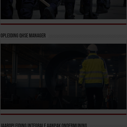
Opleiding QHSE Manager
Jaaropleiding Integrale Aanpak Ondermijning