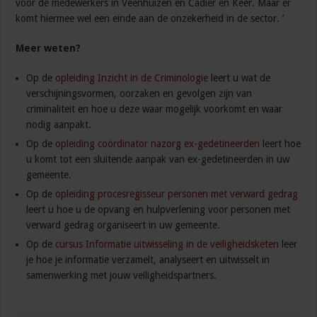
voor de medewerkers in Veenhuizen en Cadier en Keer. Maar er
komt hiermee wel een einde aan de onzekerheid in de sector. ’
Meer weten?
Op de
opleiding Inzicht in de Criminologie
leert u wat de
verschijningsvormen, oorzaken en gevolgen zijn van
criminaliteit en hoe u deze waar mogelijk voorkomt en waar
nodig aanpakt.
Op de
opleiding coördinator nazorg ex-gedetineerden
leert hoe
u komt tot een sluitende aanpak van ex-gedetineerden in uw
gemeente.
Op de
opleiding procesregisseur personen met verward gedrag
leert u hoe u de opvang en hulpverlening voor personen met
verward gedrag organiseert in uw gemeente.
Op de
cursus Informatie uitwisseling in de veiligheidsketen
leer
je hoe je informatie verzamelt, analyseert en uitwisselt in
samenwerking met jouw veiligheidspartners.