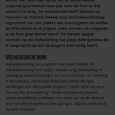
echter toe. Ruim een derde van de veroordeelde
jongeren gaat binnen twee jaar weer de fout in. Dat
aantal is te hoog. De ministerraad heeft daarom op
voorstel van minister Dekker voor Rechtsbescherming
ingestemd met een pakket aan maatregelen om sneller
en effectiever in te grijpen, zodat de kans dat jongeren
in de fout gaan kleiner wordt. De nieuwe aanpak
voorziet op een behandeling van jonge delinquenten die
is toegespitst op wat de jongere echt nodig heeft.
Vrijheidsbeneming
Vrijheidsbeneming van jongeren is een uiterst middel. Als
vrijheidsbeneming toch nodig is moeten zorg, behandeling en
beveiliging maximaal bijdragen aan het voorkomen van herhaling
in de toekomst. Het huidige stelsel kent slechts één type
instellingen voor alle justitiële jongeren. Dekker wil af van deze
‘one size fits all-benadering’: ‘Zoveel verschillende jongeren,
zoveel verschillende problemen. Het werkt niet om die allemaal
door hetzelfde hoepeltje te laten springen. Daarom zetten we in
op meer maatwerk.’