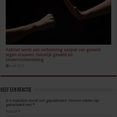
Kabinet werkt aan verbetering aanpak van geweld
tegen vrouwen, huiselijk geweld en
kindermishandeling
6 juli 2026
Geef een reactie
Je e-mailadres wordt niet gepubliceerd.
Vereiste velden zijn
gemarkeerd met
*
Reactie
*