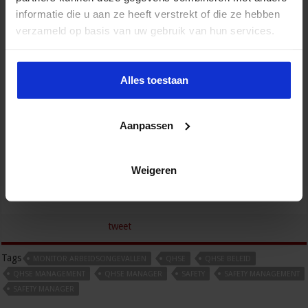
informatie die u aan ze heeft verstrekt of die ze hebben
verzameld op basis van uw gebruik van hun services.
Alles toestaan
Gebouwbeheer en veiligheid
Aanpassen
VEILIGHEID
Weigeren
tweet
Tags
MONITOR ARBEIDSONGEVALLEN
QHSE
QHSE BELEID
QHSE MANAGEMENT
QHSE MANAGER
SAFETY
SAFETY MANAGEMENT
SAFETY MANAGER