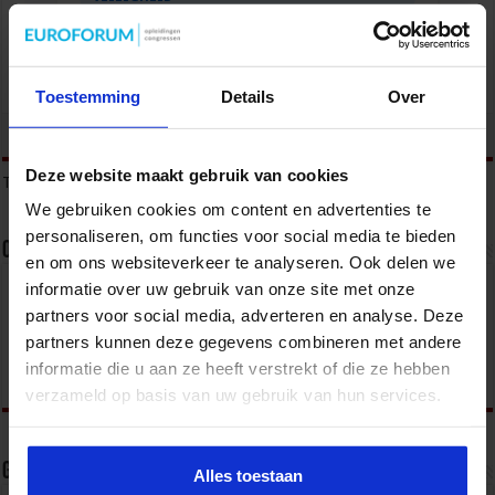
Toestemming
Details
Over
tweet
Deze website maakt gebruik van cookies
Tags
ONVEILIG WERKEN
QHSE
QHSE MANAGER
QHSE-BELEID
We gebruiken cookies om content en advertenties te
personaliseren, om functies voor social media te bieden
Over sbo
en om ons websiteverkeer te analyseren. Ook delen we
informatie over uw gebruik van onze site met onze
Het Studiecentrum voor Bedrijf en Overheid (SBO)
partners voor social media, adverteren en analyse. Deze
organiseert jaarlijks zo’n 200 opleidingen en
congressen over o.a. onderwijs, veiligheid, milieu
partners kunnen deze gegevens combineren met andere
& RO, zorg, bouw & infra en overheid.
informatie die u aan ze heeft verstrekt of die ze hebben
verzameld op basis van uw gebruik van hun services.
Gerelateerde Artikelen
Alles toestaan