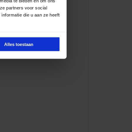
 media te bieden en om ons
ze partners voor social
nformatie die u aan ze heeft
Alles toestaan