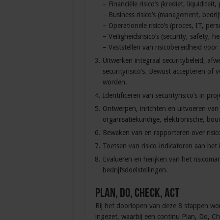
– Financiële risico’s (krediet, liquiditeit, 
– Business risico’s (management, bedrijf
– Operationele risico’s (proces, IT, pers
– Veiligheidsrisico’s (security, safety, 
– Vaststellen van risicobereidheid voor 
Uitwerken integraal securitybeleid, af
securityrisico’s. Bewust accepteren of v
worden.
Identificeren van securityrisico’s in pr
Ontwerpen, inrichten en uitvoeren van b
organisatiekundige, elektronische, bou
Bewaken van en rapporteren over risico
Toetsen van risico-indicatoren aan het i
Evalueren en herijken van het risicom
bedrijfsdoelstellingen.
Plan, Do, Check, Act
Bij het doorlopen van deze 8 stappen wor
ingezet, waarbij een continu Plan, Do, Ch