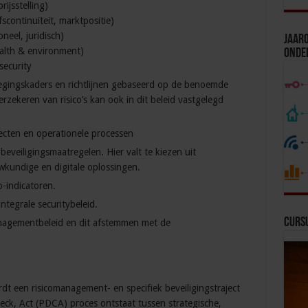
prijsstelling)
scontinuïteit, marktpositie)
oneel, juridisch)
Jaaro
health & environment)
Onde
security
wegingskaders en richtlijnen gebaseerd op de benoemde
erzekeren van risico’s kan ook in dit beleid vastgelegd
ojecten en operationele processen
eveiligingsmaatregelen. Hier valt te kiezen uit
wkundige en digitale oplossingen.
-indicatoren.
ntegrale securitybeleid.
Curs
anagementbeleid en dit afstemmen met de
dt een risicomanagement- en specifiek beveiligingstraject
eck, Act (PDCA) proces ontstaat tussen strategische,