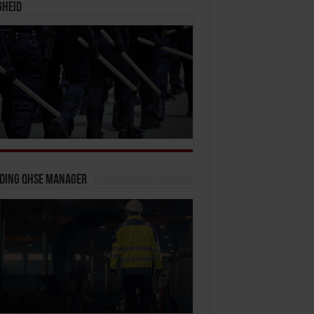
gheid
iding QHSE Manager