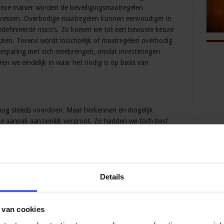
deze manier worden de beveiligingsmaatregelen
rocessen. Overbodige maatregelen kunnen eenvoudiger in
definieerde risico’s. Zo komen we tot een bewuste keuze
akken. Tevens wordt inzichtelijk of maatregelen overbodig
en besparing met zich meebrengen, omdat investeringen
en we eindelijk in waar het nodig is op basis van
h nog steeds voordoen. Maar herkennen en mogelijk
 aanpak aanzienlijk vergroot. Zo hadden we toch best
o’s een groeiende risico-indicator was? En hadden we toch
atie waardevol is en dus goed beschermd dient te worden?
enbaar zijn, dat iedereen eenvoudig met onze
ot aan de kritische ruimtes?
Details
ee de beveiligingsrisico’s en -scenario’s. Helemaal nu
ikkelingen elkaar in hoog tempo opvolgen. Het is daarom
n control’ te zijn. Eigenlijk wel logisch toch?
 van cookies