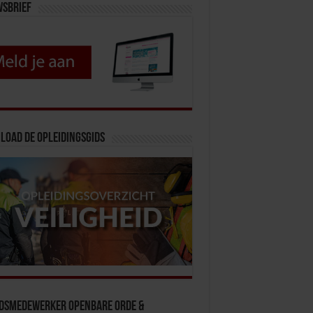
wsbrief
load de opleidingsgids
idsmedewerker Openbare Orde &