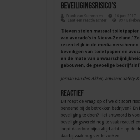
beveiligingsrisico’s
Frank van Summeren
16 juni 2017
Laat een reactie achter
897 Bekeken
‘Dieven stelen massaal toiletpapier 
van avocado’s in Nieuw-Zeeland.’ Z
recentelijk in de media verschenen 
beveiligen van toiletpapier en avoca
en de mate van onwaarschijnlijkheid
gebouwen, de gevoelige bedrijfsin
Jordan van den Akker, adviseur Safety &
Reactief
Dit roept de vraag op of we dit soort risic
benoemd bij de betrokken bedrijven? En i
beveiliging te doen? Het antwoord is voor
beveiligingswereld nog te vaak reactief e
loopt daardoor bijna altijd achter op de dre
daarbij vaak nog ver te zoeken.