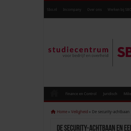
Sbo.nl
Incompany
Over ons
Werken bij SB
Finance en Control
Juridisch
Mili
Home
»
Veiligheid
»
De security-achtbaan e
De security-achtbaan en ee