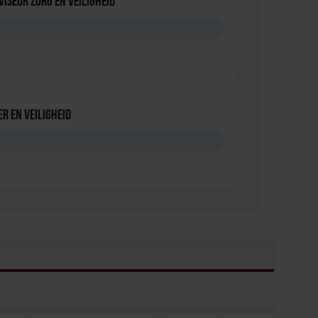
viseur zorg en veiligheid
D
r en veiligheid
D