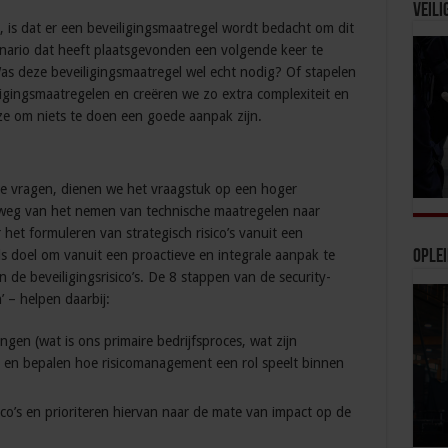
Veili
n, is dat er een beveiligingsmaatregel wordt bedacht om dit
enario dat heeft plaatsgevonden een volgende keer te
Was deze beveiligingsmaatregel wel echt nodig? Of stapelen
igingsmaatregelen en creëren we zo extra complexiteit en
e om niets te doen een goede aanpak zijn.
e vragen, dienen we het vraagstuk op een hoger
 weg van het nemen van technische maatregelen naar
het formuleren van strategisch risico’s vanuit een
als doel om vanuit een proactieve en integrale aanpak te
Ople
de beveiligingsrisico’s. De 8 stappen van de security-
 – helpen daarbij:
gen (wat is ons primaire bedrijfsproces, wat zijn
 en bepalen hoe risicomanagement een rol speelt binnen
ico’s en prioriteren hiervan naar de mate van impact op de