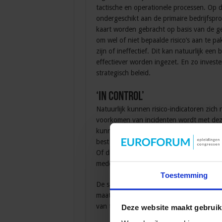
tactische en operationele processen. Op 
ondergeschikt aan de primaire bedrijfsp
kaart worden gebracht op basis van de ge
om wel of niet bepaalde risico’s aan te p
zijn of ineffectief. Dit kan natuurlijk e
effectiever worden ingezet. En zo invester
strategisch beleid.
‘In control’
Natuurlijk kunnen risico-indicatoren zic
voorkomen van incidenten wordt met deze
kunnen zien dat een schaarste aan avocad
best kunnen opmerken dat bedrijfsinform
Of dat onze gebouwen en terreinen zo op
medewerkers mee naar binnen kan lopen, t
Toestemming
De samenleving verandert continu en daarm
maatschappelijke en technologische ontw
van toenemend belang om als organisatie ‘i
Deze website maakt gebruik