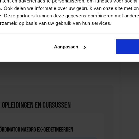
ent en advertenties te personaliseren, om functies voor social
. Ook delen we informatie over uw gebruik van onze site met on
e. Deze partners kunnen deze gegevens combineren met andere i
u wat de juridische mogelijkheden en onmogelijkheden zijn
erzameld op basis van uw gebruik van hun services.
u uw organisatie beschermt tegen cybercrime en
Aanpassen
 u uw organisatie beschermt tegen mogelijke risico’s.
 Opleidingen en Cursussen
oördinator nazorg ex-gedetineerden