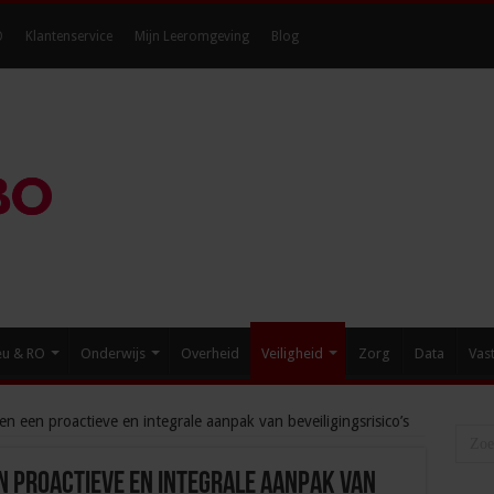
O
Klantenservice
Mijn Leeromgeving
Blog
eu & RO
Onderwijs
Overheid
Veiligheid
Zorg
Data
Vas
n een proactieve en integrale aanpak van beveiligingsrisico’s
n proactieve en integrale aanpak van