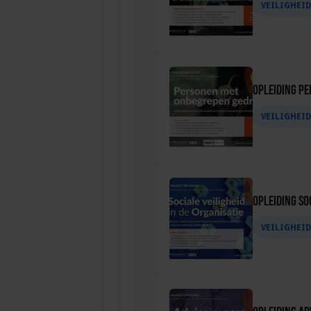
VEILIGHEI
Opleiding P
VEILIGHEI
Opleiding Soc
VEILIGHEI