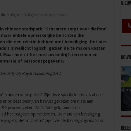
Nieu
Veiligheid
,
Veiligheid in de organisatie
in chinees stadspark.’ ‘Schaarste zorgt voor diefstal
o maar enkele opmerkelijke berichten die
en die een relatie hebben met beveiliging. Het niet
do’s is wellicht logisch, gezien de te maken kosten
. Maar hoe zit het met uw bedrijfsterreinen en -
Down
formatie of persoonsgegevens?
 Security bij Royal HaskoningDHV.
o’s kunnen voorspellen? Zijn deze specifieke risico’s al eens
s er bij deze bedrijven bewust gekozen om niets aan
 99 procent zeker: ‘Nee’. Niet gek, omdat de
n ad hoc reageert op incidenten. De mate van beveiliging
igingen. Het ‘in control’ zijn over de beveiligingsrisico’s is
Bele