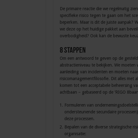
De primaire reactie die we regelmatig zie
specifieke risico tegen te gaan om het sc
beperken. Maar is dit de juiste aanpak? 
we deze op het huidige pakket aan beveil
overbodigheid? Ook kan de bewuste keuz
8 stappen
Om een antwoord te geven op de gesteld
abstractieniveau te bekijken. We moeten
aanleiding van incidenten en moeten naar 
risicomanagementfilosofie. Dit alles met 
komen tot een acceptabele beheersing van 
achtbaan – gebaseerd op de ‘RIGO 8baan’
Formuleren van ondernemingsdoelstellin
ondersteunende secundaire processen)
deze processen.
Bepalen van de diverse strategische ris
organisatie: