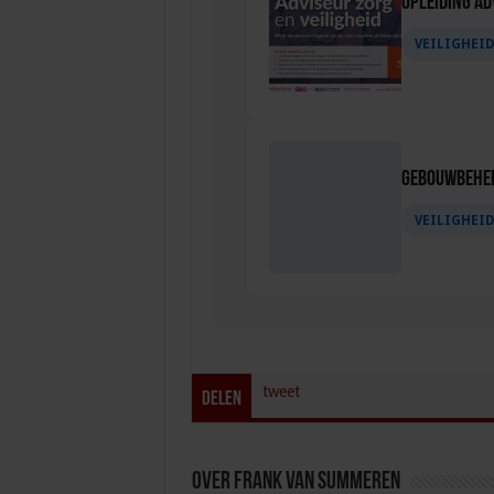
Opleiding Ad
VEILIGHEI
Gebouwbehee
VEILIGHEI
tweet
Delen
Over Frank van Summeren