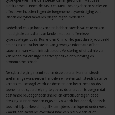
cyberoperaties naar de Tweede Kamer gezonden. Met deze
tijdelijke wet kunnen de AIVD en MIVD bevoegdheden sneller en
effectiever inzetten tegen de toegenomen cyberdreiging van
landen die cyberaanvallen plegen tegen Nederland.
Nederland en zijn bondgenoten hebben steeds vaker te maken
met digitale aanvallen van landen met een offensieve
cyberstrategie, zoals Rusland en China. Het gaat dan bijvoorbeeld
om pogingen tot het stelen van gevoelige informatie of het
saboteren van vitale infrastructuur. Verstoring of uitval hiervan
kan leiden tot ernstige maatschappelijke ontwrichting en
economische schade.
De cyberdreiging neemt toe en deze actoren kunnen steeds
sneller en geavanceerder handelen en weten zich steeds beter te
verbergen. Beoogd wordt de diensten een beter zicht op deze
toenemende cyberdreiging te geven, door ervoor te zorgen dat
bestaande bevoegdheden sneller en effectiever tegen deze
dreiging kunnen worden ingezet. Zo wordt het door dynamisch
toezicht bijvoorbeeld mogelijk om tijdens een lopend onderzoek
waarbij een aanvaller overstapt naar een nieuwe server of