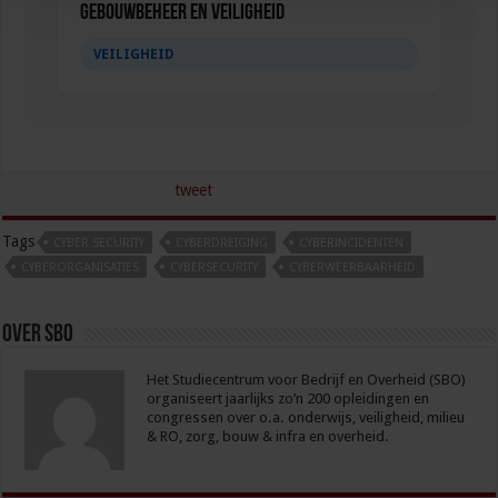
Gebouwbeheer en veiligheid
VEILIGHEID
tweet
Tags
CYBER SECURITY
CYBERDREIGING
CYBERINCIDENTEN
CYBERORGANISATIES
CYBERSECURITY
CYBERWEERBAARHEID
Over sbo
Het Studiecentrum voor Bedrijf en Overheid (SBO)
organiseert jaarlijks zo’n 200 opleidingen en
congressen over o.a. onderwijs, veiligheid, milieu
& RO, zorg, bouw & infra en overheid.