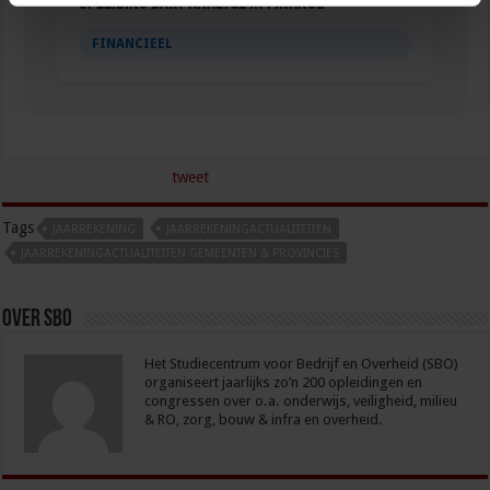
Opleiding Data-analyse in finance
FINANCIEEL
tweet
Tags
JAARREKENING
JAARREKENINGACTUALITEITEN
JAARREKENINGACTUALITEITEN GEMEENTEN & PROVINCIES
Over sbo
Het Studiecentrum voor Bedrijf en Overheid (SBO)
organiseert jaarlijks zo’n 200 opleidingen en
congressen over o.a. onderwijs, veiligheid, milieu
& RO, zorg, bouw & infra en overheid.