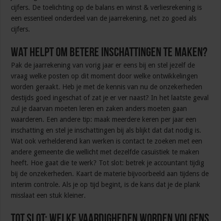
cijfers. De toelichting op de balans en winst & verliesrekening is
een essentieel onderdeel van de jaarrekening, net zo goed als
cijfers.
Wat helpt om betere inschattingen te maken?
Pak de jaarrekening van vorig jaar er eens bij en stel jezelf de
vraag welke posten op dit moment door welke ontwikkelingen
worden geraakt. Heb je met de kennis van nu de onzekerheden
destijds goed ingeschat of zat je er ver naast? In het laatste geval
zul je daarvan moeten leren en zaken anders moeten gaan
waarderen. Een andere tip: maak meerdere keren per jaar een
inschatting en stel je inschattingen bij als blijkt dat dat nodig is.
Wat ook verhelderend kan werken is contact te zoeken met een
andere gemeente die wellicht met dezelfde casuïstiek te maken
heeft. Hoe gaat die te werk? Tot slot: betrek je accountant tijdig
bij de onzekerheden. Kaart de materie bijvoorbeeld aan tijdens de
interim controle. Als je op tijd begint, is de kans dat je de plank
misslaat een stuk kleiner.
Tot slot: welke vaardigheden worden volgens