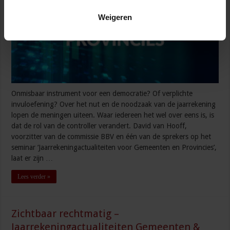
Weigeren
Onmisbaar instrument voor een democratie? Of verplichte
invuloefening? Over het nut en de noodzaak van de jaarrekening
lopen de meningen uiteen. Waar iedereen het wel over eens is, is
dat de rol van de controller verandert. David van Hooff,
voorzitter van de commissie BBV en één van de sprekers op het
seminar ‘Jaarrekeningactualiteiten voor Gemeenten en Provincies’,
laat er zijn …
Lees verder »
Zichtbaar rechtmatig –
Jaarrekeningactualiteiten Gemeenten &