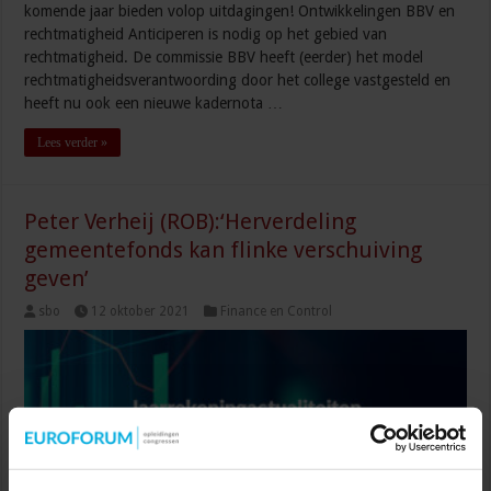
komende jaar bieden volop uitdagingen! Ontwikkelingen BBV en
rechtmatigheid Anticiperen is nodig op het gebied van
rechtmatigheid. De commissie BBV heeft (eerder) het model
rechtmatigheidsverantwoording door het college vastgesteld en
heeft nu ook een nieuwe kadernota …
Lees verder »
Peter Verheij (ROB):‘Herverdeling
gemeentefonds kan flinke verschuiving
geven’
sbo
12 oktober 2021
Finance en Control