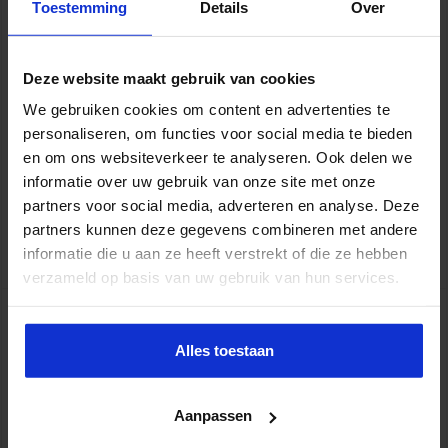
Toestemming
Details
Over
Deze website maakt gebruik van cookies
De grootste inkomstenbron van de Nederlandse gemeenten is het
We gebruiken cookies om content en advertenties te
gemeentefonds. Het gaat om een pot geld van 31 miljard euro
die binnenkort op een andere manier wordt verdeeld over de 352
personaliseren, om functies voor social media te bieden
Nederlandse gemeenten. Peter Verheij weet er meer van en deelt
en om ons websiteverkeer te analyseren. Ook delen we
zijn kennis tijdens de virtuele praktijksessie op 30 november
informatie over uw gebruik van onze site met onze
2021, onderdeel van het seminar Jaarrekeningactualiteiten
partners voor social media, adverteren en analyse. Deze
Gemeenten & Provincies Peter, …
partners kunnen deze gegevens combineren met andere
Lees verder »
informatie die u aan ze heeft verstrekt of die ze hebben
verzameld op basis van uw gebruik van hun services.
David van Hooff (Commissie BBV):
‘Controller moet meer de organisatie in’
Alles toestaan
sbo
7 juni 2021
Finance en Control
Aanpassen