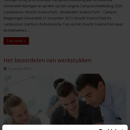
Henk-Jan Kooij, promovendus Campusontwikkeling aan de Radboud
Universiteit Nijmegen en spreker op het congres Campusontwikkeling 2020
Campustour Utrecht Science Park - Amsterdam Science Park - Campus
Wageningen Universiteit 21 november 2012 Utrecht Science Park De
campustour startte in de Botanische Tuin op het Utrecht Science Park waar
de deelnemers ...
Lees verder »
Het beoordelen van werkstukken
11 januari 2013