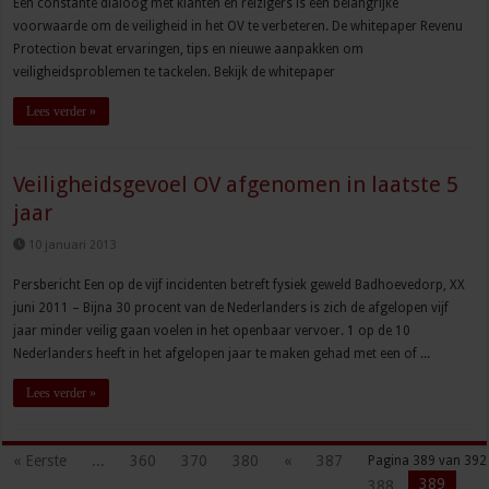
Een constante dialoog met klanten én reizigers is een belangrijke
voorwaarde om de veiligheid in het OV te verbeteren. De whitepaper Revenu
Protection bevat ervaringen, tips en nieuwe aanpakken om
veiligheidsproblemen te tackelen. Bekijk de whitepaper
Lees verder »
Veiligheidsgevoel OV afgenomen in laatste 5
jaar
10 januari 2013
Persbericht Een op de vijf incidenten betreft fysiek geweld Badhoevedorp, XX
juni 2011 – Bijna 30 procent van de Nederlanders is zich de afgelopen vijf
jaar minder veilig gaan voelen in het openbaar vervoer. 1 op de 10
Nederlanders heeft in het afgelopen jaar te maken gehad met een of ...
Lees verder »
« Eerste
...
360
370
380
«
387
Pagina 389 van 392
389
388