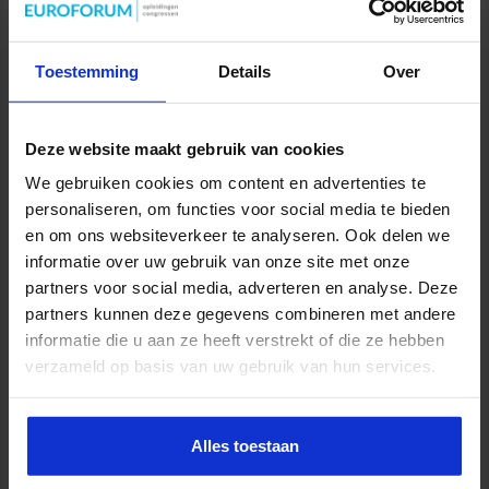
Toestemming
Details
Over
Vier uur?!? Op mijn mooie schooltje staat het begeleiden van een
profielwerkstuk voor vier uur op de jaartaak van een docent. Vier uur om een
Deze website maakt gebruik van cookies
profielwerkstuk te begeleiden. Dat is vier uur om een opdracht toe te lichten,
We gebruiken cookies om content en advertenties te
die als eindresultaat alles kan hebben van een scheikundig experiment tot ...
personaliseren, om functies voor social media te bieden
Lees verder »
en om ons websiteverkeer te analyseren. Ook delen we
informatie over uw gebruik van onze site met onze
partners voor social media, adverteren en analyse. Deze
Terugblik 2012: Trends en ontwikkelingen
partners kunnen deze gegevens combineren met andere
binnen de sociale overheid
informatie die u aan ze heeft verstrekt of die ze hebben
11 januari 2013
verzameld op basis van uw gebruik van hun services.
Met het begin van het nieuwe jaar is het niet alleen de moeite waard om
vooruit te blikken, maar ook om even terug te kijken op het afgelopen jaar.
Alles toestaan
Wat waren de belangrijkste ontwikkelingen op het gebied binnen de sociale
overheid in 2012? Het Studiecentrum voor Bedrijf en Overheid heeft ...