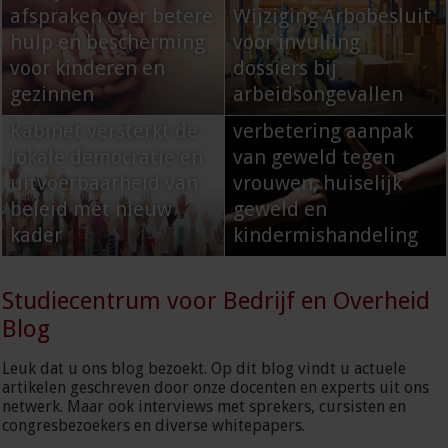
afspraken over betere
Wijziging Arbobesluit
hulp en bescherming
voor invulling
voor kinderen en
dossiers bij
gezinnen
arbeidsongevallen
Kabinet werkt aan
Kabinet versterkt de
verbetering aanpak
lokale democratie en
van geweld tegen
uitvoerbaarheid van
vrouwen, huiselijk
beleid met nieuw
geweld en
kader
kindermishandeling
Studiecentrum voor Bedrijf en Overheid
Blog
Leuk dat u ons blog bezoekt. Op dit blog vindt u actuele
artikelen geschreven door onze docenten en experts uit ons
netwerk. Maar ook interviews met sprekers, cursisten en
congresbezoekers en diverse whitepapers.