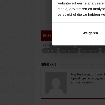
websiteverkeer te analyseren
media, adverteren en analys
verstrekt of die ze hebben v
Weigeren
tweet
Delen
Tags
BASISONDERWIJS
MIDDELBAAR ONDERW
TOETSEN
TOETSENHO
TOETSENVO
Over sbo
Het Studiecentrum voor Be
opleidingen en congresse
infra en overheid.