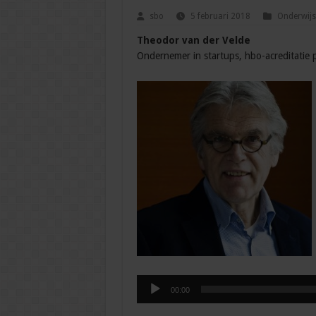
sbo
5 februari 2018
Onderwijs
Theodor van der Velde
Ondernemer in startups, hbo-acreditatie p
Audiospeler
00:00