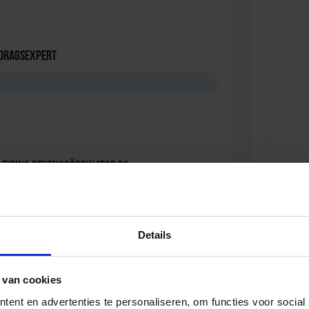
edragsexpert
leiding Rekencoördinator PO
Details
eiding voor de Intern Begeleider
 van cookies
ent en advertenties te personaliseren, om functies voor social