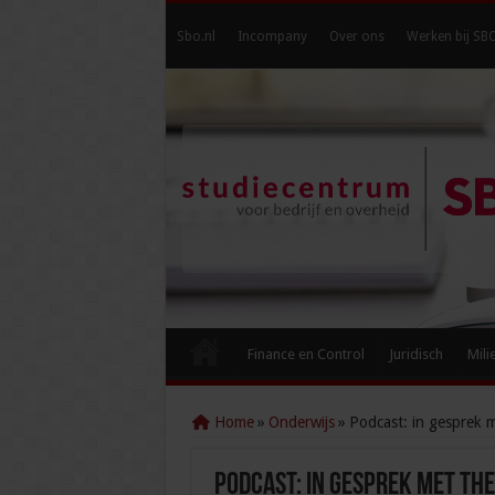
Sbo.nl
Incompany
Over ons
Werken bij SB
Finance en Control
Juridisch
Mili
Home
»
Onderwijs
»
Podcast: in gesprek 
Podcast: in gesprek met Th