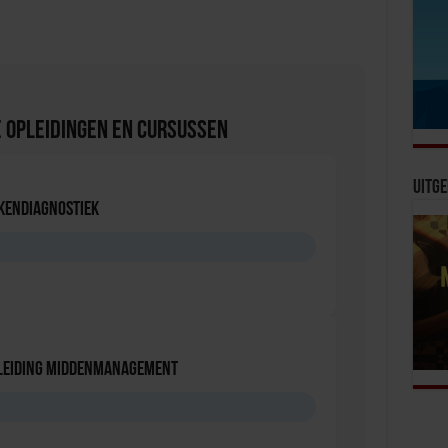
om
het
volume
te
verhogen
 Opleidingen en Cursussen
of
te
verlagen.
Uitge
kendiagnostiek
leiding Middenmanagement