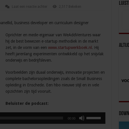
Luist
Laat een reactie achter
2,517 Bekeken
anellid, business developer en curriculum designer
Oprichter en mede-eigenaar van WeAddVentures waar
hij de best bewezen e-startup methodiek in de markt
Altij
zet, in de vorm van een
www.startupwerkboek.nl
. Hij
heeft jarenlang experimenten ontwikkeld op het snijvlak
onderwijs en bedrijfsleven.
Voorbeelden zijn duaal onderwijs, innovatie projecten en
complete bachelorsopleidingen zoals de Small Business
opleiding in Enschede. Een hbo nieuwe stijl en in vele
opzichten zijn tijd vooruit.
Beluister de podcast:
Downl
Gebruik
00:00
Omhoog/Omlaag
pijltoetsen