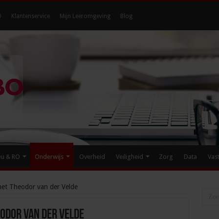
O
Klantenservice
Mijn Leeromgeving
Blog
eu & RO
Onderwijs
Overheid
Veiligheid
Zorg
Data
Vas
met Theodor van der Velde
eodor van der Velde