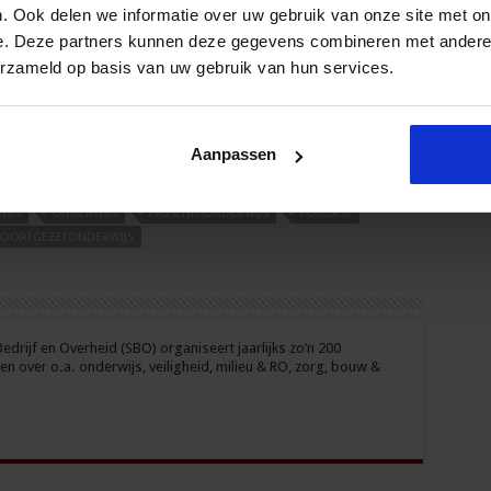
. Ook delen we informatie over uw gebruik van onze site met on
e. Deze partners kunnen deze gegevens combineren met andere i
erzameld op basis van uw gebruik van hun services.
Aanpassen
IJS
ONDERWIJS
PASSEND ONDERWIJS
PODCAST
VOORTGEZETONDERWIJS
drijf en Overheid (SBO) organiseert jaarlijks zo’n 200
n over o.a. onderwijs, veiligheid, milieu & RO, zorg, bouw &