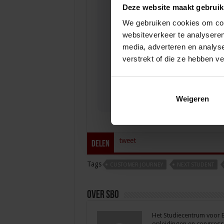
Deze website maakt gebruik
We gebruiken cookies om cont
websiteverkeer te analyseren
Verkorte opl
media, adverteren en analys
verstrekt of die ze hebben v
ONDERWIJS
Weigeren
tweet
Delen
Tags
CUSTOMER JOURNEY
NEXT STUDENT
Over sbo
Het Studiecentrum voor Be
opleidingen en congresse