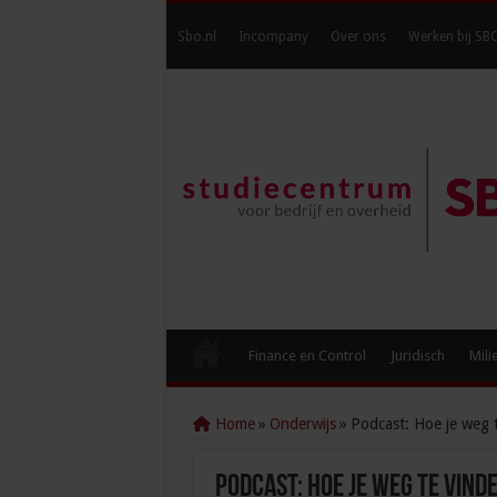
Sbo.nl
Incompany
Over ons
Werken bij SB
Finance en Control
Juridisch
Mili
Home
»
Onderwijs
»
Podcast: Hoe je weg 
Podcast: Hoe je weg te vind