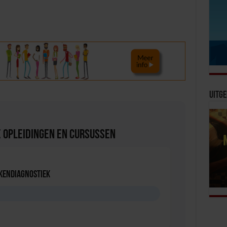
t volume te verhogen of te verlagen.
Uitge
 Opleidingen en Cursussen
kendiagnostiek