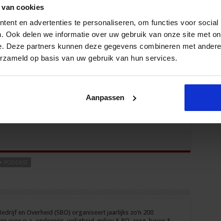
 van cookies
ent en advertenties te personaliseren, om functies voor social
. Ook delen we informatie over uw gebruik van onze site met on
eiding voor de Intern Begeleider
e. Deze partners kunnen deze gegevens combineren met andere i
erzameld op basis van uw gebruik van hun services.
Aanpassen
PODCAST
drijf en Overheid (SBO) organiseert jaarlijks zo’n 200
n over o.a. onderwijs, veiligheid, milieu & RO, zorg, bouw &