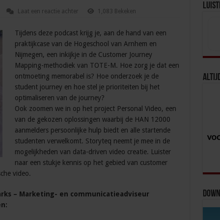
Luist
Laat een reactie achter
1,083 Bekeken
Tijdens deze podcast krijg je, aan de hand van een
praktijkcase van de Hogeschool van Arnhem en
Nijmegen, een inkijkje in de Customer Journey
Mapping-methodiek van TOTE-M. Hoe zorg je dat een
ontmoeting memorabel is? Hoe onderzoek je de
Altij
student journey en hoe stel je prioriteiten bij het
optimaliseren van de journey?
Ook zoomen we in op het project Personal Video, een
van de gekozen oplossingen waarbij de HAN 12000
aanmelders persoonlijke hulp biedt en alle startende
studenten verwelkomt. Storyteq neemt je mee in de
mogelijkheden van data-driven video creatie. Luister
naar een stukje kennis op het gebied van customer
che video.
Downl
arks – Marketing- en communicatieadviseur
n: