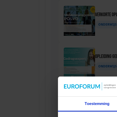
Verkorte op
ONDERWIJS
Opleiding G
ONDERWIJS
Verkorte op
Toestemming
ONDERWIJS