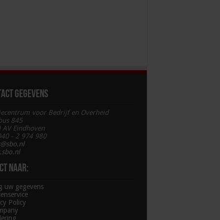
tact gegevens
iecentrum voor Bedrijf en Overheid
bus 845
 AV Eindhoven
 040 - 2 974 980
t@sbo.nl
sbo.nl
ct naar:
ig uw gegevens
tenservice
cy Policy
mpany
lering