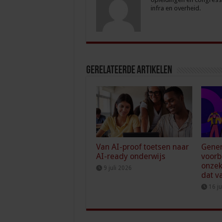
infra en overheid.
Gerelateerde Artikelen
Van AI-proof toetsen naar
Gener
AI-ready onderwijs
voorb
onzek
9 juli 2026
dat v
16 j