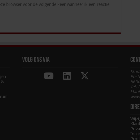
deze browser voor de volgende keer wanneer ik een reactie
Volg ons via
Con
Stud
agen
Post
g &
5600
Tel.
klan
trum
www.
Dire
Wijz
Klan
Priva
Inco
Profi