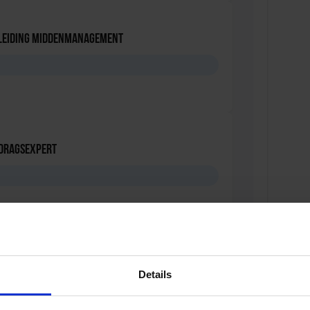
leiding Middenmanagement
edragsexpert
leiding Rekencoördinator PO
Details