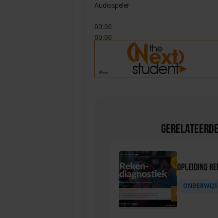
Audiospeler
00:00
00:00
00:00
Gebruik Omhoog/Omlaag pijltoetsen om he
Gerelateerde
Opleiding Re
ONDERWIJS