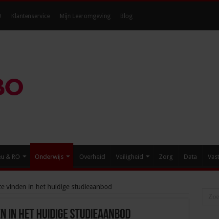
O
Klantenservice
Mijn Leeromgeving
Blog
eu & RO
Onderwijs
Overheid
Veiligheid
Zorg
Data
Vas
te vinden in het huidige studieaanbod
en in het huidige studieaanbod