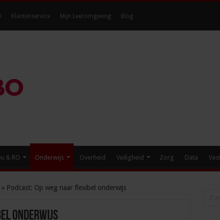
O
Klantenservice
Mijn Leeromgeving
Blog
eu & RO
Onderwijs
Overheid
Veiligheid
Zorg
Data
Vas
»
Podcast: Op weg naar flexibel onderwijs
bel onderwijs