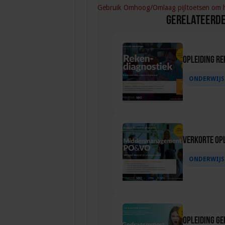
Gebruik Omhoog/Omlaag pijltoetsen om he
Gerelateerde
Opleiding Re
ONDERWIJS
Verkorte op
ONDERWIJS
Opleiding G