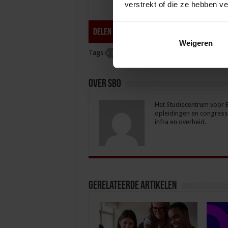
verstrekt of die ze hebben v
tweet
Delen
Weigeren
Tags
FLEXIBEL ONDERWIJS
ONDERWIJS
Over sbo
Het Studiecentrum voor Be
opleidingen en congresse
infra en overheid.
Gerelateerde Artikelen