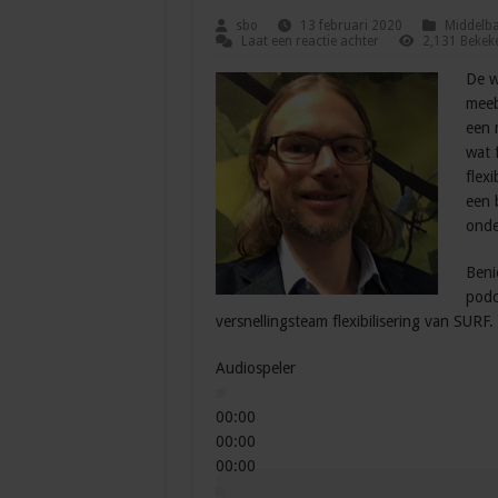
sbo
13 februari 2020
Middelba
Laat een reactie achter
2,131 Bekek
De w
meeb
een 
wat 
flexi
een 
onde
Beni
podc
versnellingsteam flexibilisering van SURF.
Audiospeler
00:00
00:00
00:00