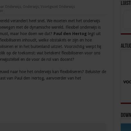
Luist
ar Onderwijs
,
Onderwijs
,
Voortgezet Onderwijs
en
ereld verandert heel snel. We moeten met het onderwijs
ewegen met de dynamische wereld. Flexibel onderwijs is
must, maar hoe doen we dat?
Paul den Hertog
legt uit
flexibiliseren inhoudt, welke obstakels er zijn en hoe
Altij
biliseren er in het buitenland uitziet. Voorzichtig werpt hij
blik op de toekomst: wat betekent flexibiliseren voor ons
rwijsstelsel en de voor de rol van docent?
euwd naar hoe het onderwijs kan flexibiliseren? Beluister de
ast van Paul den Hertog, aanvoerder van het
Downl