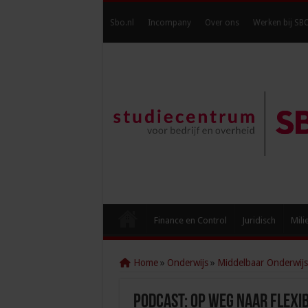
Sbo.nl
Incompany
Over ons
Werken bij SB
Finance en Control
Juridisch
Mili
Home
»
Onderwijs
»
Middelbaar Onderwijs
Podcast: Op weg naar flexi