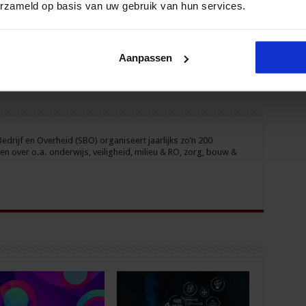
erzameld op basis van uw gebruik van hun services.
Aanpassen
drijf en Overheid (SBO) organiseert jaarlijks zo’n 200
n over o.a. onderwijs, veiligheid, milieu & RO, zorg, bouw &