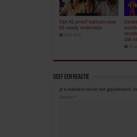
Van AI-proof toetsen naar
Gener
AI-ready onderwijs
voorb
onzek
9 juli 2026
dat v
16 j
Geef een reactie
Je e-mailadres wordt niet gepubliceerd.
Ve
Reactie
*