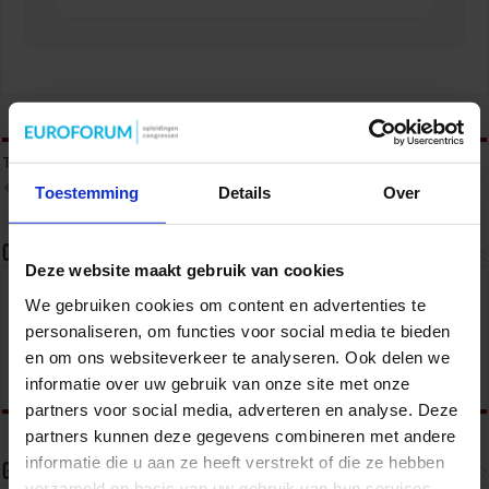
tweet
Tags
ARBEIDSINSPECTIE
ARBEIDSONGEVALLEN
GHSE MANAGER
QHSE
QHSE-BELEID
VEILIGHEID IN DE ORGANISATIE
Toestemming
Details
Over
Over sbo
Deze website maakt gebruik van cookies
Het Studiecentrum voor Bedrijf en Overheid (SBO)
We gebruiken cookies om content en advertenties te
organiseert jaarlijks zo’n 200 opleidingen en
personaliseren, om functies voor social media te bieden
congressen over o.a. onderwijs, veiligheid, milieu
& RO, zorg, bouw & infra en overheid.
en om ons websiteverkeer te analyseren. Ook delen we
informatie over uw gebruik van onze site met onze
partners voor social media, adverteren en analyse. Deze
partners kunnen deze gegevens combineren met andere
informatie die u aan ze heeft verstrekt of die ze hebben
Gerelateerde Artikelen
verzameld op basis van uw gebruik van hun services.