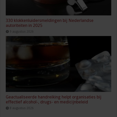
330 klokkenluidersmeldingen bij Nederlandse
autoriteiten in 2025
9 augustus 2026
Geactualiseerde handreiking helpt organisaties bij
effectief alcohol-, drugs- en medicijnbeleid
8 augustus 2026