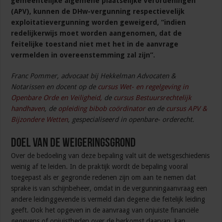
gemeentelijke algemene plaatselijke verordeningen
(APV), kunnen de DHw-vergunning respectievelijk
exploitatievergunning worden geweigerd, “indien
redelijkerwijs moet worden aangenomen, dat de
feitelijke toestand niet met het in de aanvrage
vermelden in overeenstemming zal zijn”.
Franc Pommer, advocaat bij Hekkelman Advocaten &
Notarissen en docent op de
cursus Wet- en regelgeving in
Openbare Orde en Veiligheid,
de
cursus Bestuursrechtelijk
handhaven
, de
opleiding bibob coördinator
en de
cursus APV &
Bijzondere Wetten
, gespecialiseerd in openbare- orderecht.
Doel van de weigeringsgrond
Over de bedoeling van deze bepaling valt uit de wetsgeschiedenis
weinig af te leiden. In de praktijk wordt de bepaling vooral
toegepast als er gegronde redenen zijn om aan te nemen dat
sprake is van schijnbeheer, omdat in de vergunningaanvraag een
andere leidinggevende is vermeld dan degene die feitelijk leiding
geeft. Ook het opgeven in de aanvraag van onjuiste financiële
gegevens of onjuistheden over de herkomst daarvan, kan