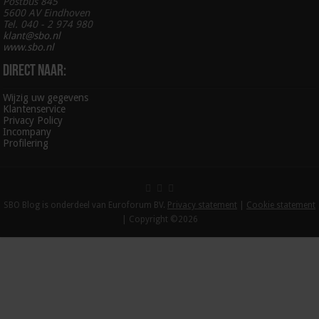
Postbus 845
5600 AV Eindhoven
Tel. 040 - 2 974 980
klant@sbo.nl
www.sbo.nl
Direct naar:
Wijzig uw gegevens
Klantenservice
Privacy Policy
Incompany
Profilering
SBO Blog is onderdeel van Euroforum BV.
Privacy statement
|
Cookie statement
| Copyright ©2026