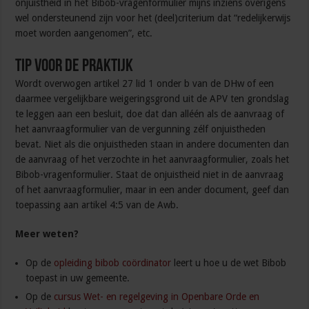
onjuistheid in het Bibob-vragenformulier mijns inziens overigens
wel ondersteunend zijn voor het (deel)criterium dat “redelijkerwijs
moet worden aangenomen”, etc.
Tip voor de praktijk
Wordt overwogen artikel 27 lid 1 onder b van de DHw of een
daarmee vergelijkbare weigeringsgrond uit de APV ten grondslag
te leggen aan een besluit, doe dat dan alléén als de aanvraag of
het aanvraagformulier van de vergunning zélf onjuistheden
bevat. Niet als die onjuistheden staan in andere documenten dan
de aanvraag of het verzochte in het aanvraagformulier, zoals het
Bibob-vragenformulier. Staat de onjuistheid niet in de aanvraag
of het aanvraagformulier, maar in een ander document, geef dan
toepassing aan artikel 4:5 van de Awb.
Meer weten?
Op de
opleiding bibob coördinator
leert u hoe u de wet Bibob
toepast in uw gemeente.
Op de
cursus Wet- en regelgeving in Openbare Orde en