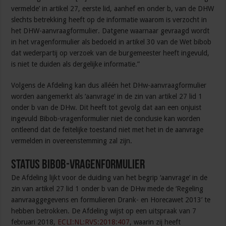
vermelde’ in artikel 27, eerste lid, aanhef en onder b, van de DHW
slechts betrekking heeft op de informatie waarom is verzocht in
het DHW-aanvraagformulier. Datgene waarnaar gevraagd wordt
in het vragenformulier als bedoeld in artikel 30 van de Wet bibob
dat wederpartij op verzoek van de burgemeester heeft ingevuld,
is niet te duiden als dergelijke informatie.”
Volgens de Afdeling kan dus alléén het DHw-aanvraagformulier
worden aangemerkt als ‘aanvrage’ in de zin van artikel 27 lid 1
onder b van de DHw. Dit heeft tot gevolg dat aan een onjuist
ingevuld Bibob-vragenformulier niet de conclusie kan worden
ontleend dat de feitelijke toestand niet met het in de aanvrage
vermelden in overeenstemming zal zijn.
Status Bibob-vragenformulier
De Afdeling lijkt voor de duiding van het begrip ‘aanvrage’ in de
zin van artikel 27 lid 1 onder b van de DHw mede de ‘Regeling
aanvraaggegevens en formulieren Drank- en Horecawet 2013’ te
hebben betrokken. De Afdeling wijst op een uitspraak van 7
februari 2018,
ECLI:NL:RVS:2018:407
, waarin zij heeft