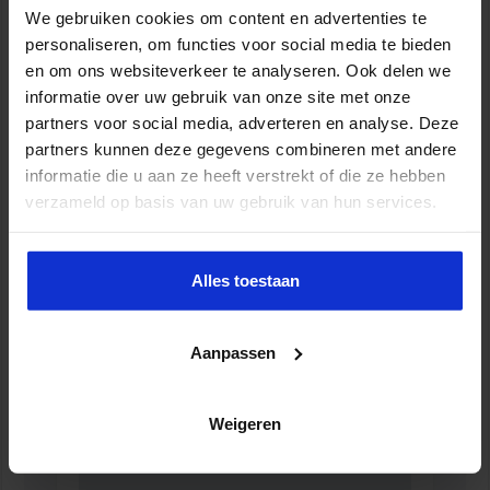
We gebruiken cookies om content en advertenties te
Over de auteurs
personaliseren, om functies voor social media te bieden
CHRISTIAN VERHAGEN is senior consultant Data & Analytics bij
en om ons websiteverkeer te analyseren. Ook delen we
Verdonck, Klooster & Associates en houdt zich bezig met het
informatie over uw gebruik van onze site met onze
vraagstuk van datagedreven werken binnen de overheid,
partners voor social media, adverteren en analyse. Deze
waaronder verschillende gemeenten, provincies en het Rijk.
partners kunnen deze gegevens combineren met andere
informatie die u aan ze heeft verstrekt of die ze hebben
EDWARD BLOM is docent en organisatieadviseur binnen het
verzameld op basis van uw gebruik van hun services.
domein data en intelligence. Hij werkt voor Quality-Ahead, als
associate bij Verdonck, Klooster & Associates en is verbonden aan
de Orde van organisatiekundigen en -adviseurs.
Alles toestaan
Aanpassen
Gerelateerde Opleidingen en
Cursussen
Weigeren