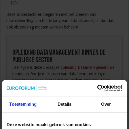
zijn.
Deze succesfactoren beginnen met het creëren van
bewustwording van het belang van data als asset, en dat data
ook als zodanig moeten worden beheerd.
Opleiding Datamanagement binnen de
Publieke Sector
Leer tijdens deze 5-daagse
opleiding Datamanagement
de
hands-on
hoe
je de kansen van data benut en krijg de
bouwstenen voor datagedreven werken geleverd. Meer
informatie?
Toestemming
Details
Over
Bekijk de opleiding
Deze website maakt gebruik van cookies