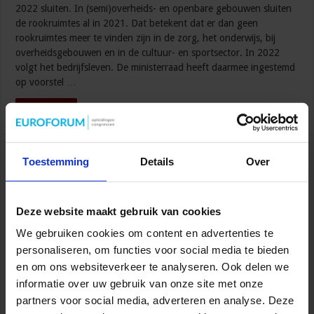
2022 sluiten. In (semi)overheids- en openbare gebouwen sluiten
de rookruimtes al in 2021. Dat betekent dat er dan geen
rookruimtes meer te vinden zijn in de zorg, het onderwijs, bij
overheidsgebouwen en in de cultuur- en sportsector. In 2022
volgt het bedrijfsleven. De ministerraad heeft daarmee ingestemd
op voorstel …
Lees verder »
Kabinet wil dak- en thuislozen sneller aan
Toestemming
Details
Over
woning met begeleiding helpen
sbo
9 december 2019
Openbare orde en veiligheid
,
Overig
,
Veiligheid
Deze website maakt gebruik van cookies
We gebruiken cookies om content en advertenties te
personaliseren, om functies voor social media te bieden
en om ons websiteverkeer te analyseren. Ook delen we
informatie over uw gebruik van onze site met onze
partners voor social media, adverteren en analyse. Deze