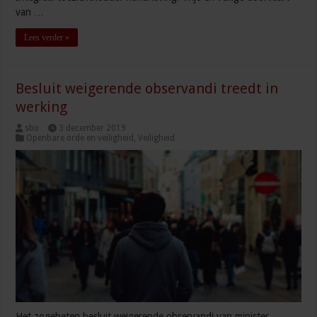
van …
Lees verder »
Besluit weigerende observandi treedt in
werking
sbo
3 december 2019
Openbare orde en veiligheid
,
Veiligheid
Het zogeheten besluit weigerende observandi van minister