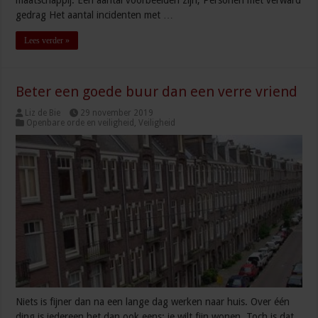
maatschappij. Een aantal voorbeelden zijn; Personen met verward
gedrag Het aantal incidenten met …
Lees verder »
Beter een goede buur dan een verre vriend
Liz de Bie
29 november 2019
Openbare orde en veiligheid
,
Veiligheid
Niets is fijner dan na een lange dag werken naar huis. Over één
ding is iedereen het dan ook eens: je wilt fijn wonen. Toch is dat