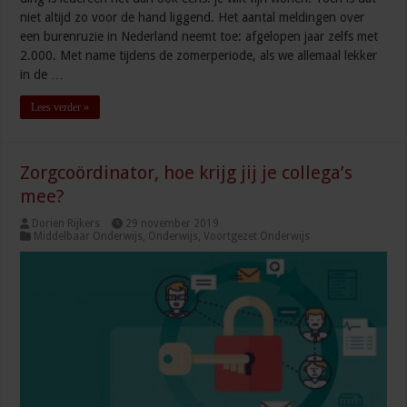
niet altijd zo voor de hand liggend. Het aantal meldingen over
een burenruzie in Nederland neemt toe: afgelopen jaar zelfs met
2.000. Met name tijdens de zomerperiode, als we allemaal lekker
in de …
Lees verder »
Zorgcoördinator, hoe krijg jij je collega’s
mee?
Dorien Rijkers
29 november 2019
Middelbaar Onderwijs
,
Onderwijs
,
Voortgezet Onderwijs