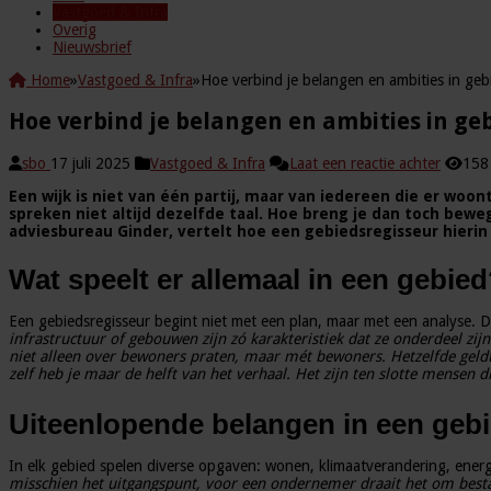
Vastgoed & Infra
Overig
Nieuwsbrief
Home
»
Vastgoed & Infra
»
Hoe verbind je belangen en ambities in geb
Hoe verbind je belangen en ambities in ge
sbo
17 juli 2025
Vastgoed & Infra
Laat een reactie achter
158
Een wijk is niet van één partij, maar van iedereen die er wo
spreken niet altijd dezelfde taal. Hoe breng je dan toch bew
adviesbureau Ginder, vertelt hoe een gebiedsregisseur hierin 
Wat speelt er allemaal in een gebie
Een gebiedsregisseur begint niet met een plan, maar met een analyse. Di
infrastructuur of gebouwen zijn zó karakteristiek dat ze onderdeel zijn
niet alleen over bewoners praten, maar mét bewoners. Hetzelfde gel
zelf heb je maar de helft van het verhaal. Het zijn ten slotte mensen 
Uiteenlopende belangen in een geb
In elk gebied spelen diverse opgaven: wonen, klimaatverandering, energietr
misschien het uitgangspunt, voor een ondernemer draait het om best