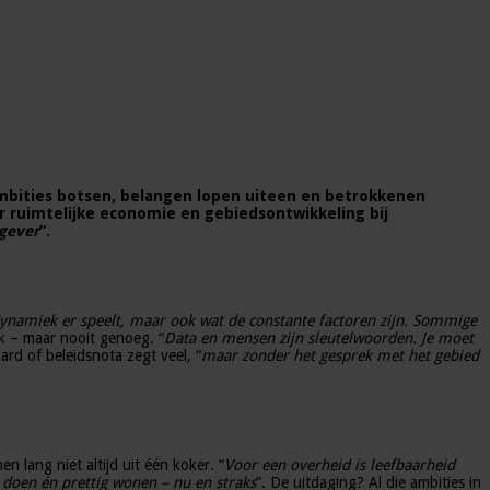
 ambities botsen, belangen lopen uiteen en betrokkenen
r ruimtelijke economie en gebiedsontwikkeling bij
tgever
”.
 dynamiek er speelt, maar ook wat de constante factoren zijn. Sommige
rijk – maar nooit genoeg. “
Data en mensen zijn sleutelwoorden. Je moet
ard of beleidsnota zegt veel, “
maar zonder het gesprek met het gebied
n lang niet altijd uit één koker. “
Voor een overheid is leefbaarheid
doen én prettig wonen – nu en straks
”. De uitdaging? Al die ambities in