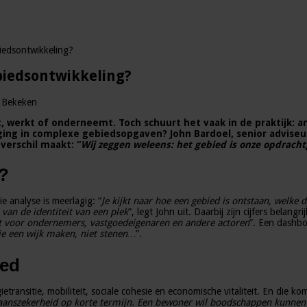
iedsontwikkeling?
biedsontwikkeling?
 Bekeken
ont, werkt of onderneemt. Toch schuurt het vaak in de praktijk:
eging in complexe gebiedsopgaven? John Bardoel, senior adviseu
verschil maakt: “
Wij zeggen weleens: het gebied is onze opdrach
d?
e analyse is meerlagig: “
Je kijkt naar hoe een gebied is ontstaan, welke
 van de identiteit van een plek
”, legt John uit. Daarbij zijn cijfers belang
dt voor ondernemers, vastgoedeigenaren en andere actoren
”. Een dashbo
die een wijk maken, niet stenen…
”.
ied
ansitie, mobiliteit, sociale cohesie en economische vitaliteit. En die kome
aanszekerheid op korte termijn. Een bewoner wil boodschappen kunnen 