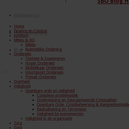
SBO Blog H
Klantenservice
Home
Finance en Control
Mijn Leeromgeving
Juridisch
Milieu & RO
Milieu
Ruimtelijke Ordening
Blog
Onderwijs
Toetsen & Examineren
Hoger Onderwijs
Middelbaar Onderwijs
Voortgezet Onderwijs
Primair Onderwijs
Overheid
Veiligheid
Openbare orde en veiligheid
Complexe problematiek
Ondermijning en Georganiseerde Criminaliteit
Openbare Orde, Crisisbeheersing & Rampenbestrijdi
Radicalisering en Terrorisme
Veiligheid bij evenementen
Veiligheid in de organisatie
Zorg
Data