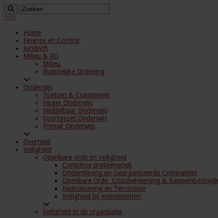
Home
Finance en Control
Juridisch
Milieu & RO
Milieu
Ruimtelijke Ordening
Onderwijs
Toetsen & Examineren
Hoger Onderwijs
Middelbaar Onderwijs
Voortgezet Onderwijs
Primair Onderwijs
Overheid
Veiligheid
Openbare orde en veiligheid
Complexe problematiek
Ondermijning en Georganiseerde Criminaliteit
Openbare Orde, Crisisbeheersing & Rampenbestrijdi
Radicalisering en Terrorisme
Veiligheid bij evenementen
Veiligheid in de organisatie