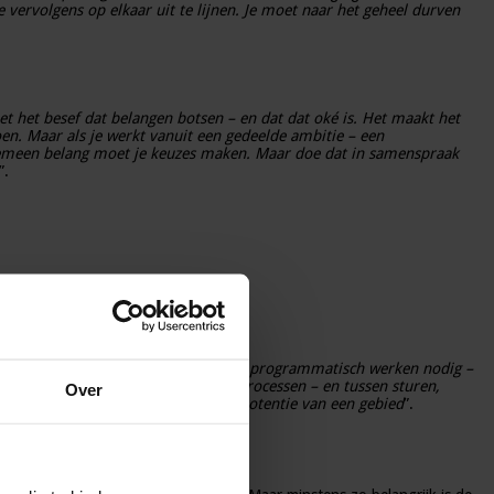
e vervolgens op elkaar uit te lijnen. Je moet naar het geheel durven
t het besef dat belangen botsen – en dat dat oké is. Het maakt het
doen. Maar als je werkt vanuit een gedeelde ambitie – een
gemeen belang moet je keuzes maken. Maar doe dat in samenspraak
”.
n strak projectjasje duwen. Dan heb je programmatisch werken nodig –
: “
Tussen projecten, programma’s, processen – en tussen sturen,
Over
t af van de zelfredzaamheid en de potentie van een gebied
”.