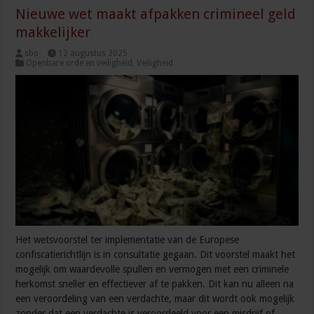
Nieuwe wet maakt afpakken crimineel geld
makkelijker
sbo
12 augustus 2025
Openbare orde en veiligheid
,
Veiligheid
Het wetsvoorstel ter implementatie van de Europese
confiscatierichtlijn is in consultatie gegaan. Dit voorstel maakt het
mogelijk om waardevolle spullen en vermogen met een criminele
herkomst sneller en effectiever af te pakken. Dit kan nu alleen na
een veroordeling van een verdachte, maar dit wordt ook mogelijk
zonder dat een verdachte is veroordeeld voor een misdrijf of