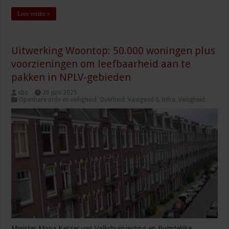
Lees verder »
Uitwerking Woontop: 50.000 woningen plus
voorzieningen om leefbaarheid aan te
pakken in NPLV-gebieden
sbo
26 juni 2025
Openbare orde en veiligheid
,
Overheid
,
Vastgoed & Infra
,
Veiligheid
Minister Mona Keijzer van Volkshuisvesting en Ruimtelijke