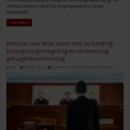
Terrorismebestrijding en Veiligheid Pieter-Jaap Aalbersberg: ”De
snelheid waarmee tieners en jongvolwassenen in zowel
jihadistische …
Lees verder »
Minister van Weel komt met verbreding
kroongetuigenregeling en verbetering
getuigenbescherming
sbo
16 juni 2025
Openbare orde en veiligheid
,
Veiligheid