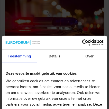
De informatiepositie van burgemeesters en politie wordt
Toestemming
Details
Over
verbeterd om (dreigende) ernstige verstoringen van de openbare
orde te voorkomen. In het regeerprogramma staat dat de
bevoegdheden van de politie om informatie te verzamelen over
Deze website maakt gebruik van cookies
mogelijke grootschalige openbare ordeverstoringen wordt
We gebruiken cookies om content en advertenties te
uitgebreid. Met het wetsvoorstel Wet gegevensvergaring
openbare orde zorgt minister Van Weel van Justitie en Veiligheid
personaliseren, om functies voor social media te bieden
voor uitbreiding van deze bevoegdheden. Door …
en om ons websiteverkeer te analyseren. Ook delen we
informatie over uw gebruik van onze site met onze
Lees verder »
partners voor social media, adverteren en analyse. Deze