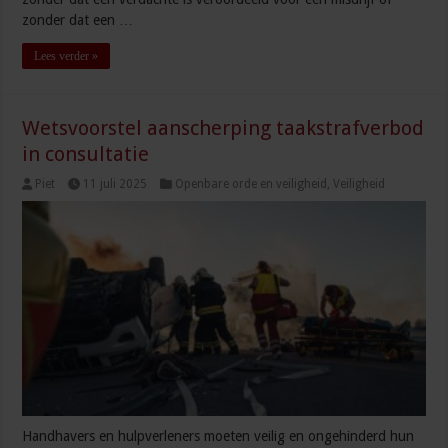
zonder dat een …
Lees verder »
Wetsvoorstel aanscherping taakstrafverbod
in consultatie
Piet
11 juli 2025
Openbare orde en veiligheid
,
Veiligheid
Handhavers en hulpverleners moeten veilig en ongehinderd hun