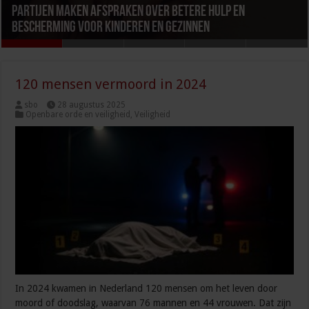
Partijen maken afspraken over betere hulp en
Kabinet werkt aan verbetering aanpak van geweld
Kabinet scherpt regels aan voor winstuitkeringen en
Kabinet intensiveert strijd tegen corruptie en criminele
Leefbaarheid in Nederland daalt licht, blijft gemiddeld
bescherming voor kinderen en gezinnen
tegen vrouwen, huiselijk geweld en kindermishandeling
bedrijfsvoering in de zorg
beïnvloeding
goed
120 mensen vermoord in 2024
sbo
28 augustus 2025
Openbare orde en veiligheid
,
Veiligheid
In 2024 kwamen in Nederland 120 mensen om het leven door
moord of doodslag, waarvan 76 mannen en 44 vrouwen. Dat zijn