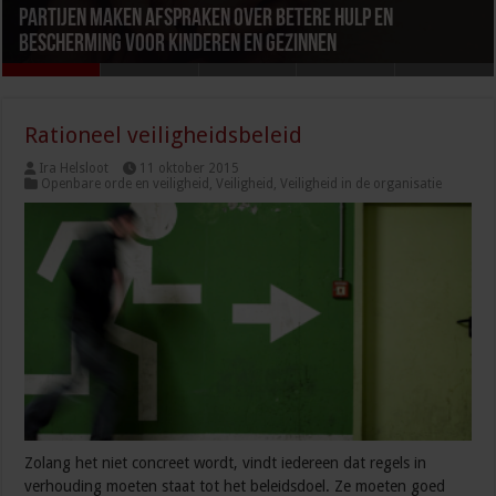
Partijen maken afspraken over betere hulp en
Kabinet werkt aan verbetering aanpak van geweld
Kabinet scherpt regels aan voor winstuitkeringen en
Kabinet intensiveert strijd tegen corruptie en criminele
Leefbaarheid in Nederland daalt licht, blijft gemiddeld
bescherming voor kinderen en gezinnen
tegen vrouwen, huiselijk geweld en kindermishandeling
bedrijfsvoering in de zorg
beïnvloeding
goed
Rationeel veiligheidsbeleid
Ira Helsloot
11 oktober 2015
Openbare orde en veiligheid
,
Veiligheid
,
Veiligheid in de organisatie
Zolang het niet concreet wordt, vindt iedereen dat regels in
verhouding moeten staat tot het beleidsdoel. Ze moeten goed