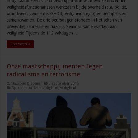
hoogstaand kennis- en netwerkplatform waar enkele duizenden
veiligheidsfunctionarissen werkzaam bij de overheid (o.a. politie,
brandweer, gemeente, GHOR, Veiligheidsregio) en bedrijfsleven
samenkwamen. De drie beursdagen stonden in het teken van
preventie, repressie en nazorg. Seminar Samenwerken aan
veiligheid Tijdens de 112 vakdagen …
Lees verder »
Onze maatschappij inenten tegen
radicalisme en terrorisme
Massoud Djabani
7 september 2015
Openbare orde en veiligheid
,
Veiligheid