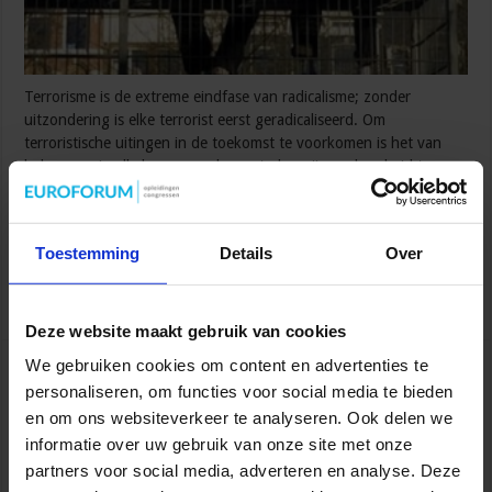
Terrorisme is de extreme eindfase van radicalisme; zonder
uitzondering is elke terrorist eerst geradicaliseerd. Om
terroristische uitingen in de toekomst te voorkomen is het van
belang om in alle lagen van de maatschappij weerbaarheid tegen
radicalisering tot stand te brengen. Signalering Allereerst is
noodzakelijk alle oorzaken die tot radicalisering voeren te
doorgronden, voedingsbodems tijdig te herkennen en signaleren.
Toestemming
Details
Over
Samenwerking tussen …
Lees verder »
Deze website maakt gebruik van cookies
We gebruiken cookies om content en advertenties te
Crisismanagement in de praktijk
personaliseren, om functies voor social media te bieden
Frank van Summeren
7 september 2015
en om ons websiteverkeer te analyseren. Ook delen we
Openbare orde en veiligheid
,
Veiligheid
informatie over uw gebruik van onze site met onze
partners voor social media, adverteren en analyse. Deze