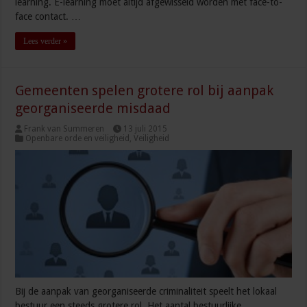
learning. E-learning moet altijd afgewisseld worden met face-to-
face contact. …
Lees verder »
Gemeenten spelen grotere rol bij aanpak
georganiseerde misdaad
Frank van Summeren
13 juli 2015
Openbare orde en veiligheid
,
Veiligheid
Bij de aanpak van georganiseerde criminaliteit speelt het lokaal
bestuur een steeds grotere rol. Het aantal bestuurlijke