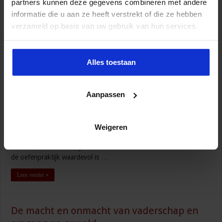
partners kunnen deze gegevens combineren met andere
informatie die u aan ze heeft verstrekt of die ze hebben
verzameld op basis van uw gebruik van hun services.
Alles toestaan
Aanpassen
Door Menno van Duin, lector Crisisbeheersing bij het Instituut
Fysieke Veiligheid en de Politieacademie en docent op de cursus
Crisisbeheersing en Rampenbestrijding. Crisismanagement is iets
(heel) anders dan crisisplanning! Planvorming en oefenen voor
Weigeren
een mogelijke crisis of ramp is zeker belangrijk. Of dat nu
betekent dat het ten tijde van een forse crisis allemaal werkt en
de oefenpraktijk waardevol is …
Lees verder »
De macht en onmacht van vaderschap en