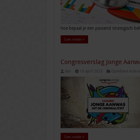
hoe bepaal je een passend strategisch be
Lees verder »
Congresverslag Jonge Aanwas
sbo
10 april 2023
Openbare orde en
Lees verder »