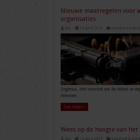
Nieuwe maatregelen voor a
organisaties
sbo
14 april 2023
Openbare orde en
Zegerius. Het voorstel om de Wtmo te wi
Hiermee …
Lees verder »
Wees op de hoogte van het 
sbo
14 april 2023
Vastgoed & Infr