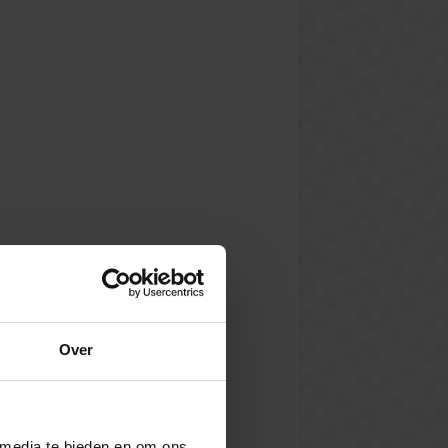
Over
 media te bieden en om ons