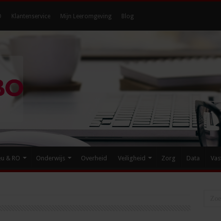
O
Klantenservice
Mijn Leeromgeving
Blog
eu & RO
Onderwijs
Overheid
Veiligheid
Zorg
Data
Vas