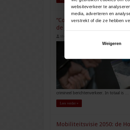
websiteverkeer te analyseren
media, adverteren en analys
“Cocaïnesmokkel, fraude of 
verstrekt of die ze hebben v
de lol, maar voor de winst”
sbo
13 april 2023
Openbare orde en
Weigeren
crimineel berichtenverkeer. In totaal is …
Lees verder »
Mobiliteitsvisie 2050: de H