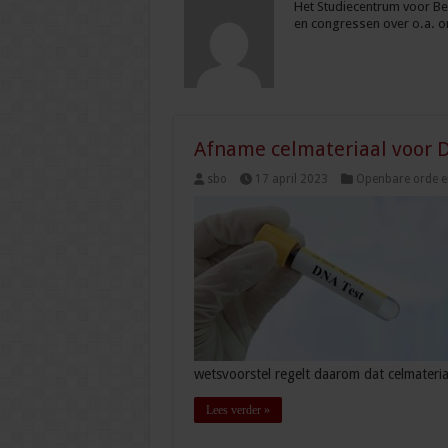
Het Studiecentrum voor Bed
en congressen over o.a. on
Afname celmateriaal voor D
sbo
17 april 2023
Openbare orde en
wetsvoorstel regelt daarom dat celmateri
Lees verder »