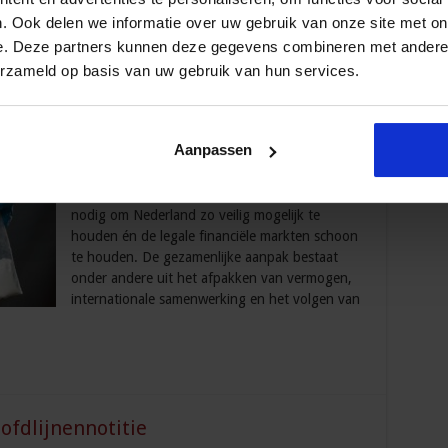
. Ook delen we informatie over uw gebruik van onze site met on
e. Deze partners kunnen deze gegevens combineren met andere i
milieucriminaliteit gebeurt niet voor
erzameld op basis van uw gebruik van hun services.
 veiligheid
,
Veiligheid
Aanpassen
Het Openbaar Ministerie (OM) zet zich samen
met de ketenpartners in om criminele
geldstromen te verstoren en af te pakken. Dit is
nodig om Nederland zo veilig mogelijk te
houden én de legale financiële markten schoon
te houden. De gezamenlijke aanpak bestaat
onder andere uit het afpakken van vermogen,
internationale samenwerking en het volgen van
oofdlijnennotitie