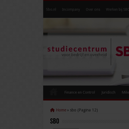
Sbo.nl
Incompany
Over ons
Werken bij SB
Finance en Control
Juridisch
Mili
Home
»
sbo (Pagina 12)
sbo