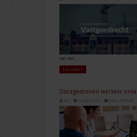
van een …
Lees verder »
Datagedreven werken: ervar
sbo
14 april 2023
Data
,
Overheid